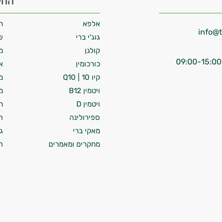
החי
אלפא
ח
גוג'י ברי
ש
קולגן
מ
כורכומין
א
קיו 10 | Q10
מ
ויטמין B12
מ
ויטמין D
ח
ספירולינה
ת
מאקי ברי
ג
מחקרים ומאמרים
ת