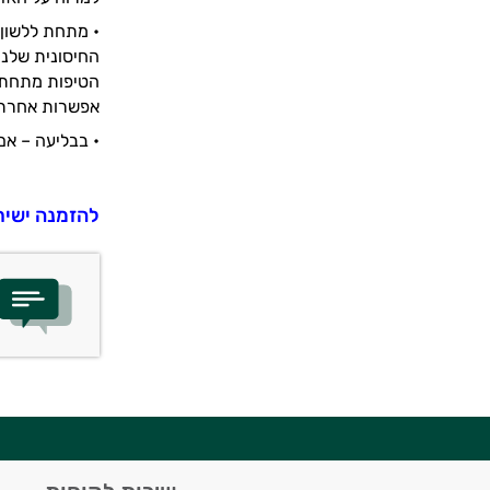
• מתחת ללשון 
הטיפות מתחת ל
אפשרות אחרת היא למהול 8 טיפות של שמן א
• בבליעה – אם 
להזמנה
ישיר
יועץ בריאות אישי AI
היי,