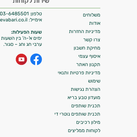
שירות לקוחות
אני יועץ הבריאות האישי AI של טבע בריא.
טלפון:
03-6485501
משלוחים
התשובות שלי מבוססות על מאגרי מידע קליניים
אימייל:
info@tevabari.co.il
וספרות מקצועית בתחומי הרפואה הטבעית
אודות
ותזונת הספורט.
מדיניות החזרות
שעות הפעילות:
ימים א'-ה' בין השעות 09:00-15:00
צרו קשר
אני כאן כדי לעזור לך להתאים את תוספי
ערבי חג וחג – סגור.
מחיקת חשבון
התזונה ומוצרי הבריאות המדויקים למטרות
ולמצב הגופני שלך, ולהסביר לך אילו רכיבים
איסוף עצמי
עובדים יחד כדי למקסם תוצאות גם בחיי היום
תקנון האתר
יום וגם בתחום הכושר והספורט.
מדיניות פרטיות ותנאי
שימוש
המטרה שלי היא להתאים עבורך המלצות
הצהרת נגישות
אישיות מבוססות מדעית.
מועדון טבע בריא
זה הזמן להתחיל. איך אוכל לעזור?
תכנית שותפים
תכנית שותפים נוטרי די
מילון רכיבים
לקוחות ממליצים