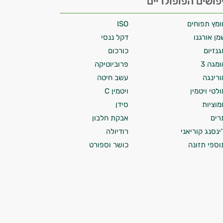
פושים הפופולריים
ומץ תפוחים
ISO
מן אורגנו
דקל ננסי
גנזיום
כורכום
ומגה 3
פרוביוטיקה
ורינגה
עשב חיטה
ולטי ויטמין
ויטמין C
מוציות
סידן
רים
אבקת חלבון
'ינסנג קוריאני
רודיולה
וספי תזונה
כושר וספורט