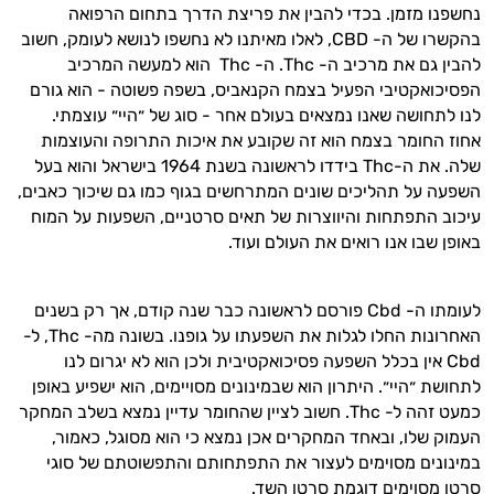
נחשפנו מזמן. בכדי להבין את פריצת הדרך בתחום הרפואה
בהקשרו של ה-
CBD
, לאלו מאיתנו לא נחשפו לנושא לעומק, חשוב
להבין גם את מרכיב ה-
Thc
. ה-
Thc
הוא למעשה המרכיב
הפסיכואקטיבי הפעיל בצמח הקנאביס, בשפה פשוטה - הוא גורם
לנו לתחושה שאנו נמצאים בעולם אחר - סוג של ״היי״ עוצמתי.
אחוז החומר בצמח הוא זה שקובע את איכות התרופה והעוצמות
היי,
שלה. את ה-
Thc
בידדו לראשונה בשנת 1964 בישראל והוא בעל
אני יועץ הבריאות האישי AI של טבע בריא.
השפעה על תהליכים שונים המתרחשים בגוף כמו גם שיכוך כאבים,
עיכוב התפתחות והיווצרות של תאים סרטניים, השפעות על המוח
התשובות שלי מבוססות על מאגרי מידע קליניים
באופן שבו אנו רואים את העולם ועוד.
וספרות מקצועית בתחומי הרפואה הטבעית
ותזונת הספורט.
לעומתו ה-
Cbd
פורסם לראשונה כבר שנה קודם, אך רק בשנים
אני כאן כדי לעזור לך להתאים את תוספי
האחרונות החלו לגלות את השפעתו על גופנו. בשונה מה-
Thc
, ל-
התזונה ומוצרי הבריאות המדויקים למטרות
Cbd אין בכלל השפעה פסיכואקטיבית ולכן הוא לא יגרום לנו
ולמצב הגופני שלך, ולהסביר לך אילו רכיבים
לתחושת ״היי״. היתרון הוא שבמינונים מסויימים, הוא ישפיע באופן
עובדים יחד כדי למקסם תוצאות גם בחיי היום
כמעט זהה ל-
Thc
. חשוב לציין שהחומר עדיין נמצא בשלב המחקר
יום וגם בתחום הכושר והספורט.
העמוק שלו, ובאחד המחקרים אכן נמצא כי הוא מסוגל, כאמור,
במינונים מסוימים לעצור את התפתחותם והתפשוטתם של סוגי
המטרה שלי היא להתאים עבורך המלצות
סרטן מסוימים דוגמת סרטן השד.
אישיות מבוססות מדעית.