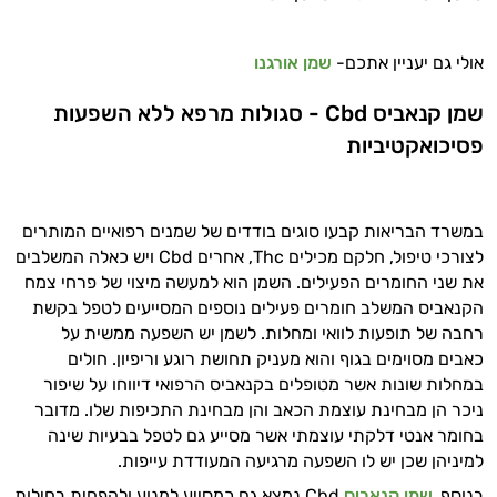
זה הזמן להתחיל. איך אוכל לעזור?
אולי גם יעניין אתכם
-
שמן אורגנו
שמן קנאביס
Cbd
- סגולות מרפא ללא השפעות
פסיכואקטיביות
במשרד הבריאות קבעו סוגים בודדים של שמנים רפואיים המותרים
לצורכי טיפול, חלקם מכילים
c, אחרים
Th
Cbd
ויש כאלה המשלבים
את שני החומרים הפעילים. השמן הוא למעשה מיצוי של פרחי צמח
הקנאביס המשלב חומרים פעילים נוספים המסייעים לטפל בקשת
רחבה של תופעות לוואי ומחלות. לשמן יש השפעה ממשית על
כאבים מסוימים בגוף והוא מעניק תחושת רוגע וריפיון. חולים
במחלות שונות אשר מטופלים בקנאביס הרפואי דיווחו על שיפור
ניכר הן מבחינת עוצמת הכאב והן מבחינת התכיפות שלו. מדובר
בחומר אנטי דלקתי עוצמתי אשר מסייע גם לטפל בבעיות שינה
למיניהן שכן יש לו השפעה מרגיעה המעודדת עייפות.
בנוסף,
שמן קנאביס
Cbd
נמצא גם כמסייע למנוע ולהפחית בחילות