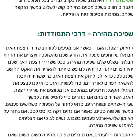
שפיכה מהירה
היא מצב שכיח בקרב גברים בכל העולם; רוב
הגברים חווים בשלב מסוים בחייהם קושי לשלוט במשך הזקפה
היי,
שלהם, מסיבות פסיכולוגיות או פיזיות.
אני יועץ הבריאות האישי AI של טבע בריא.
התשובות שלי מבוססות על מאגרי מידע קליניים
שפיכה מהירה – דרכי התמודדות:
וספרות מקצועית בתחומי הרפואה הטבעית
ותזונת הספורט.
• חיזוק רצפת האגן – כאשר אנו מגיעים לפורקן, שרירי רצפת האגן
הם אלו שדוחפים מעלה את הזרע שלנו מהשופכה ויוצרים את הדחף
אני כאן כדי לעזור לך להתאים את תוספי
הבלתי-נשלט שלנו שפיכה מהירה. ככל ששרירי רצפת האגן שלנו
התזונה ומוצרי הבריאות המדויקים למטרות
יהיו רפויים יותר, כך יהיה לנו פשוט יותר להאריך את האקט החושני
ולמצב הגופני שלך, ולהסביר לך אילו רכיבים
שלנו. לכן, כדאי לנו לחזק את רצפת האגן, כך ששריריה יוכלו
עובדים יחד כדי למקסם תוצאות גם בחיי היום
להישאר רפויים לאורך זמן. כדי לעשות זאת, כדאי לנו לבצע את
יום וגם בתחום הכושר והספורט.
תרגילי הקיגל: תרגילים במהלכם אנו מכווצים את שרירי רצפת
האגן, השרירים בהם אנו נעזרים כדי להטיל שתן, למשך
המטרה שלי היא להתאים עבורך המלצות
שנייה-שתיים ומשחררים. כדאי לחזור על הפעולה כשלושים פעמים,
אישיות מבוססות מדעית.
במשך שלושה סטים, כאשר אנו נחים דקה בין סט לסט. אם נחזר על
זה הזמן להתחיל. איך אוכל לעזור?
האימון שלוש-ארבע פעמים בשבוע, נשים לב כי אנו מצליחים
להימנע שפיכה מהירה.
• הפסקות – לעיתים, אנו סובלים שפיכה מהירה פשוט משום שאנו