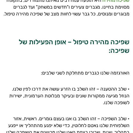
שפיכה מהירה
היא תופעה עמה רבים מאיתנו מתמודדים, בתקופה
מסוימת בחיינו. מגברים צעירים ו"חדשים במשחק" ועד לגברים
מבוגרים ומנוסים, כל גבר עשוי לחוות מצב של שפיכה מהירה טיפול.
שפיכה מהירה טיפול – אופן הפעילות של
שפיכה:
היי,
אני יועץ הבריאות האישי AI של טבע בריא.
האורגזמה שלנו כגברים מתחלקת לשני שלבים:
התשובות שלי מבוססות על מאגרי מידע קליניים
וספרות מקצועית בתחומי הרפואה הטבעית
• שלב ההטענה – זהו השלב בו הזרע עושה את דרכו לפין שלנו.
ותזונת הספורט.
הנוזל מגיעה ממקורות שונים ובעיקר מבלוטת הערמונית, ישירות
לשופכה שלנו.
אני כאן כדי לעזור לך להתאים את תוספי
התזונה ומוצרי הבריאות המדויקים למטרות
• שלב השפיכה – זהו השלב בו אנו בעצם גומרים. ראשית, אזור
ולמצב הגופני שלך, ולהסביר לך אילו רכיבים
השלפוחית שלנו נאטם לחלוטין, כדי שלא יפגע מהתהליך או ייפגע
עובדים יחד כדי למקסם תוצאות גם בחיי היום
בתהליך. שנית, שרירי רצפת האגן שלנו מכווצים את השופכה שלנו,
יום וגם בתחום הכושר והספורט.