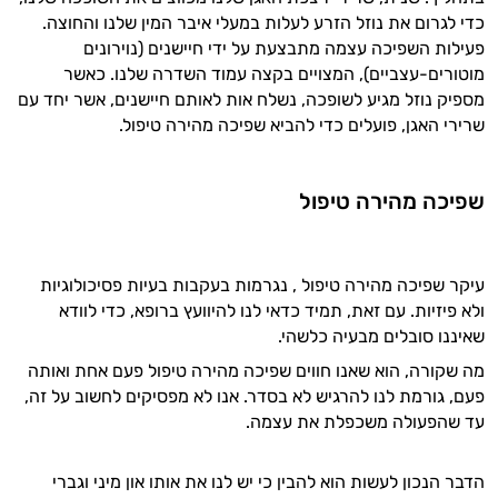
כדי לגרום את נוזל הזרע לעלות במעלי איבר המין שלנו והחוצה.
המטרה שלי היא להתאים עבורך המלצות
פעילות השפיכה עצמה מתבצעת על ידי חיישנים (נוירונים
אישיות מבוססות מדעית.
מוטורים-עצביים), המצויים בקצה עמוד השדרה שלנו. כאשר
מספיק נוזל מגיע לשופכה, נשלח אות לאותם חיישנים, אשר יחד עם
זה הזמן להתחיל. איך אוכל לעזור?
שרירי האגן, פועלים כדי להביא שפיכה מהירה טיפול.
שפיכה מהירה טיפול
עיקר שפיכה מהירה טיפול , נגרמות בעקבות בעיות פסיכולוגיות
ולא פיזיות. עם זאת, תמיד כדאי לנו להיוועץ ברופא, כדי לוודא
שאיננו סובלים מבעיה כלשהי.
מה שקורה, הוא שאנו חווים שפיכה מהירה טיפול פעם אחת ואותה
פעם, גורמת לנו להרגיש לא בסדר. אנו לא מפסיקים לחשוב על זה,
עד שהפעולה משכפלת את עצמה.
הדבר הנכון לעשות הוא להבין כי יש לנו את אותו און מיני וגברי