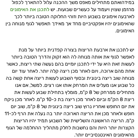
במידהואתם מתחילים מאפס משך ההכנה עלול להתארך לכפול
מהזמן שצוין ויעמוד על כעשרים שבועות
.
יש
לתכנן את האימונים
לארבעה אימונים בשבוע היות וזוהי החלוקה הטובה ביותר לכך
שהאימונים יהיו אפקטיביים מחד אך מאידך תאפשר לגוף מנוחה בין
האימונים
.
יש לתכנן את ארבעת הריצות בצורה קפדנית ביותר על מנת
לאפשר לגוף את אותה מנוחה לה הוא זקוק והדרך הטובה ביותר
לעשות זאת היא על ידי לתכנן יומיים בהם נעשה שתי ריצות
,
כאשר
אחת מהם ארוכה
,
ויום לאחר מכן ריצה קלה יותר
.
לאחר עוד יום
מנוחה שוב ריצה בינונית ובסוף השבוע לעשות ריצה אחת קשה בה
כל שבוע אנו מעלים את המרחק אותו אנו רצים
.
למשל
,
אם אנו
מתחילים ממרחק של
8
ק
"
מ
,
מומלץ בתחילת שבוע לעשות את
ריצת
8
הק
"
מ וביום לאחר מכן ריצה בת כ
-10
ק
"
מ
.
לאחר מכן ניקח
את יום החופש ואחריו נרוץ שוב ריצה בינונית של
8
ק
"
מ
,
שוב יום
חופש ולאחר מכן את הריצה הארוכה יותר בה נעלה את הרף לכ
-11
ק
"
מ
.
הריצה הראשונה והשלישית של השבוע תמיד יהיו הריצות
הקצרות יותר היות והם נחשבות לחלק מתהליך ההחלמה של הגוף
מהאימונים האינטנסיביים יותר
.