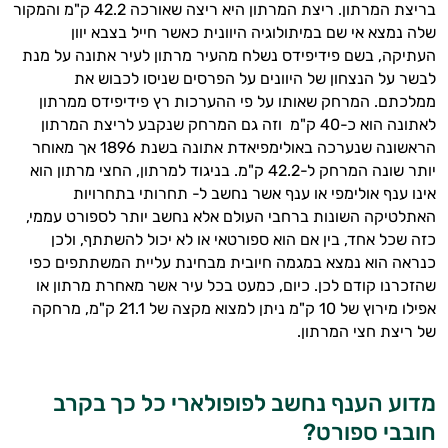
בריצת המרתון
.
ריצת המרתון היא ריצה שאורכה
42.2
ק
"
מ והמקור
שלה נמצא אי שם במיתולוגיה היוונית כאשר חייל בצבא יוון
העתיקה
,
בשם פידיפידס נשלח מהעיר מרתון לעיר אתונה על מנת
לבשר על הנצחון של היוונים על הפרסים שניסו לכבוש את
ממלכתם
.
המרחק שאותו על פי ההערכות רץ פידיפידס ממרתון
לאתונה הוא כ
-40
ק
"
מ וזה גם המרחק שנקבע לריצת המרתון
הראשונה שנערכה באולימפיאדת אתונה בשנת
1896
אך מאוחר
יותר שונה המרחק ל
-42.2
ק
"
מ
.
בניגוד למרתון
,
החצי מרתון הוא
אינו ענף אולימפי או ענף אשר נחשב ל
-
תחרותי בתחרויות
האתלטיקה השונות ברחבי העולם אלא נחשב יותר לספורט עממי
,
כזה שכל אחד
,
בין אם הוא ספורטאי או לא יכול להשתתף
,
ולכן
כנראה הוא נמצא במגמה חיובית מבחינת עליית המשתתפים כפי
שהזכרנו קודם לכן
.
כיום
,
כמעט בכל עיר אשר מאחרת מרתון או
אפילו מירוץ של
10
ק
"
מ ניתן למצוא מקצה של
21.1
ק
"
מ
,
מרחקה
של ריצת חצי המרתון
.
מדוע הענף נחשב לפופולארי כל כך בקרב
חובבי ספורט
?