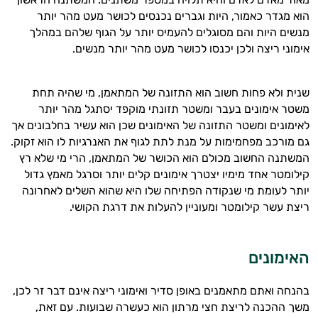
הוא מגדר כאמור
,
היות וגברים נכנסים לכושר מעט מהר יותר
מנשים היות והם מסוגלים להעמיס יותר על הגוף שלהם במהלך
אימוני ריצה ולכן יכנסו לכושר מעט מהר יותר מנשים
.
היי,
אני יועץ הבריאות האישי AI של טבע בריא.
שנית ולא פחות חשוב הוא התזונה של המתאמן
,
מי שהיה תחת
התשובות שלי מבוססות על מאגרי מידע קליניים
משטר אימונים בעבר ומשטר תזונתי מוקפד יסתגל מהר יותר
וספרות מקצועית בתחומי הרפואה הטבעית
לאימונים ומשטר התזונה של האימונים שכן הוא עשיר בחלבונים אך
ותזונת הספורט.
גם מורכב מפחמימות על מנת לתת לגוף את האנרגיות לו הוא זקוק
.
המשתנה החשוב מכולם הוא הכושר של המתאמן
,
הרי מי שלא רץ
אני כאן כדי לעזור לך להתאים את תוספי
קילומטר אחד מימיו יצטרך אימונים קלים יותר וסרגל מאמץ גדול
התזונה ומוצרי הבריאות המדויקים למטרות
יותר לעומת מי שנקודה הפתיחה שלו היא שהוא השלים לאחרונה
ולמצב הגופני שלך, ולהסביר לך אילו רכיבים
ריצת עשר קילומטר ומעוניין להעלות את דרגת הקושי
.
עובדים יחד כדי למקסם תוצאות גם בחיי היום
יום וגם בתחום הכושר והספורט.
האימונים
המטרה שלי היא להתאים עבורך המלצות
אישיות מבוססות מדעית.
בהנחה ואתם מתאמנים באופן סדיר ואימוני ריצה אינם דבר זר לכן
,
משך ההכנה לריצת חצי מרתון הוא כעשרה שבועות
.
עם זאת
,
זה הזמן להתחיל. איך אוכל לעזור?