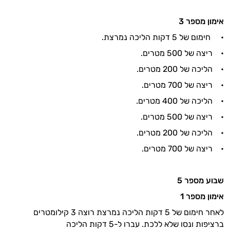
אימון מספר
3
• חימום של 5 דקות הליכה נמרצת.
• ריצה של 500 מטרים.
• הליכה של 200 מטרים.
• ריצה של 700 מטרים.
• הליכה של 400 מטרים.
היי,
• ריצה של 500 מטרים.
אני יועץ הבריאות האישי AI של טבע בריא.
• הליכה של 200 מטרים.
התשובות שלי מבוססות על מאגרי מידע קליניים
• ריצה של 700 מטרים.
וספרות מקצועית בתחומי הרפואה הטבעית
ותזונת הספורט.
שבוע מספר
5
אני כאן כדי לעזור לך להתאים את תוספי
אימון מספר
1
התזונה ומוצרי הבריאות המדויקים למטרות
לאחר חימום של 5 דקות הליכה נמרצת רוצה 3 קילומטרים
ולמצב הגופני שלך, ולהסביר לך אילו רכיבים
ברציפות ונסו שלא ללכת. עברו ל-5 דקות הליכה
עובדים יחד כדי למקסם תוצאות גם בחיי היום