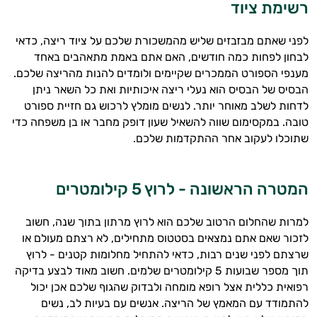
רשימת ציוד
לפני שאתם מבזבזים שליש מהמשכורת שלכם על ציוד ריצה, כדאי
לבחון לפחות כמה חודשים, האם אתם באמת מתאהבים באחד
מענפי הספורט הממכרים שקיימים ולומדים להנות מהריצה שלכם.
הבסיס של הבסיס הוא נעלי ריצה איכותיות ואת כל השאר ניתן
לדחות לשלב מאוחר יותר. לנשים מומלץ לרכוש גם חזיית ספורט
טובה. במקסימום שווה להשאיל שעון דופק מחבר או בן משפחה כדי
שתוכלו לעקוב אחר ההתקדמות שלכם.
המטרה הראשונה
-
לרוץ
5
קילומטרים
למרות שהחלום הרטוב שלכם הוא לרוץ מרתון בתוך שנה, חשוב
לזכור שאם אתם נמצאים בסטטוס מתחילים, לא רצתם מעולם או
שרצתם לפני שנים רבות, כדאי להתחיל מחלומות קטנים - לרוץ
תוך מספר שבועות 5 קילומטרים שלמים. חשוב מאוד לבצע בדיקה
רפואית כללית אצל רופא מומחה ולבדוק שהגוף שלכם אכן יכול
להתמודד עם המאמץ של הריצה. אנשים עם בעיות לב, נשים