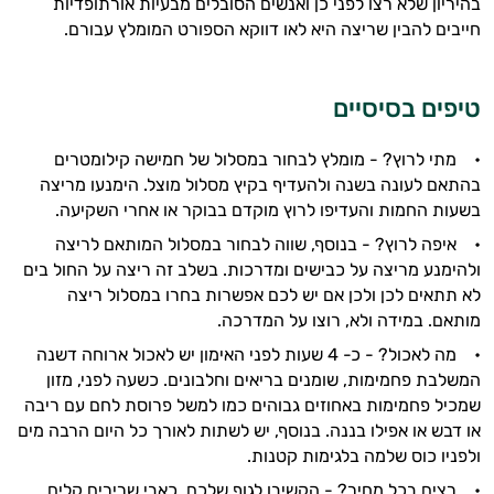
בהיריון שלא רצו לפני כן ואנשים הסובלים מבעיות אורתופדיות
חייבים להבין שריצה היא לאו דווקא הספורט המומלץ עבורם.
טיפים בסיסיים
• מתי לרוץ? - מומלץ לבחור במסלול של חמישה קילומטרים
בהתאם לעונה בשנה ולהעדיף בקיץ מסלול מוצל. הימנעו מריצה
בשעות החמות והעדיפו לרוץ מוקדם בבוקר או אחרי השקיעה.
• איפה לרוץ? - בנוסף, שווה לבחור במסלול המותאם לריצה
ולהימנע מריצה על כבישים ומדרכות. בשלב זה ריצה על החול בים
לא תתאים לכן ולכן אם יש לכם אפשרות בחרו במסלול ריצה
מותאם. במידה ולא, רוצו על המדרכה.
• מה לאכול? - כ- 4 שעות לפני האימון יש לאכול ארוחה דשנה
המשלבת פחמימות, שומנים בריאים וחלבונים. כשעה לפני, מזון
שמכיל פחמימות באחוזים גבוהים כמו למשל פרוסת לחם עם ריבה
או דבש או אפילו בננה. בנוסף, יש לשתות לאורך כל היום הרבה מים
ולפניו כוס שלמה בלגימות קטנות.
• רצים בכל מחיר? - הקשיבו לגוף שלכם. כאבי שרירים קלים