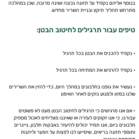
בנוסף אליהם נקפיד על תזונה נכונה ושינה מרובה, שכן במהלכה
מתרחש תהליך תיקון ובניית השריר מחדש.
טיפים עבור תרגילים לחיטוב הבטן:
היי,
אני יועץ הבריאות האישי AI של טבע בריא.
• נקפיד להכניס את הבטן בכל תרגיל
התשובות שלי מבוססות על מאגרי מידע קליניים
וספרות מקצועית בתחומי הרפואה הטבעית
• נקפיד להרגיש את המתיחה בכל תרגיל
ותזונת הספורט.
• נעשיר את גופנו בחלבונים במהלך היום, כדי להזין את השרירים
אני כאן כדי לעזור לך להתאים את תוספי
שלנו במזון ולמנוע נזקים לאחר האימון
התזונה ומוצרי הבריאות המדויקים למטרות
ולמצב הגופני שלך, ולהסביר לך אילו רכיבים
עובדים יחד כדי למקסם תוצאות גם בחיי היום
• אם אנו מרגישים כי תרגילים לחיטוב הבטן מעט לא פשוטים
יום וגם בתחום הכושר והספורט.
עבורנו, כי אנו זקוקים לעזרה או שאיננו מצליחים לאכול מספיק
חלבונים ביום, אנו תמיד יכולים להיעזר באבקות חלבון, גיינרים
המטרה שלי היא להתאים עבורך המלצות
ותוספי תזונה בריאים, שיסייעו לנו לפצות על הפער וליהנות
אישיות מבוססות מדעית.