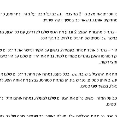
• מצב 2 – כולנו זוכרים את מצב ה- 2 מהצבא – נשכב על הבטן על מזרן ונ
מחזיקים אותנו. נישאר כך במשך דקה-שתיים.
• מצב 2 צדדי – נתחיל מתנוחת המצב 2 ונניע את הגוף שלנו לצדדים, ע
 הטורסו והאגן נותרים צמודים לקיר. נניח את הידיים שלנו על הירכיי
חצי דקות.
פתח את התרגיל בישיבת שש. בכל פעם, נמתח את אחת הרגליים שלנו אח
נשיב אותן למקום, נפגיש ביניהן מתחת לטורסו. נבצע את אותה הפעולה
כב על המזרן ופשוט נרים את הגפיים שלנו למעלה, נמתח אותם חזק ונח
 הגב. נרים את הרגליים שלנו מעלה באוויר, כך שניצור צורה של נר. ני