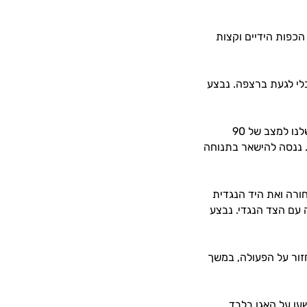
תרומם, כך הכפות הידיים וקצות
ם כל הגוף, מבלי לגעת ברצפה. נבצע
• כיסא צמוד לקיר – נתחיל את התנוחה בעמידה. נישען על הקיר וניישר את הרגליים שלנו למצב של 90
ם. ננסה להישאר בתנוחה
ורה ואת היד הנגדית
 עם הצד הנגדי. נבצע
זור על הפעולה, במשך
שען על האגן בלבד