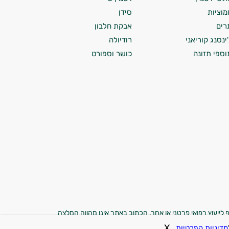
מוציות
סידן
רים
אבקת חלבון
'ינסנג קוריאני
רודיולה
וספי תזונה
כושר וספורט
 לייעוץ רפואי פרטני או אחר. הכתוב באתר אינו מהווה המלצה
משתמשים באתר מוותרים בזאת על כל טענה, תביעה או דרישה
X
מדיניות הפרטיות