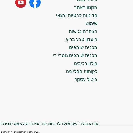
עובדים יחד כדי למקסם תוצאות גם בחיי היום
תקנון האתר
יום וגם בתחום הכושר והספורט.
מדיניות פרטיות ותנאי
שימוש
המטרה שלי היא להתאים עבורך המלצות
הצהרת נגישות
אישיות מבוססות מדעית.
מועדון טבע בריא
זה הזמן להתחיל. איך אוכל לעזור?
תכנית שותפים
תכנית שותפים נוטרי די
מילון רכיבים
לקוחות ממליצים
ביטול עסקה
המידע באתר אינו מיועד להנחות את הציבור או לשמש לגביו כהמ
רפואית כלשהי. המוצרים באתר אינם תרופות ואינם מיועדים 
אנו משתמשים בקוקיז 