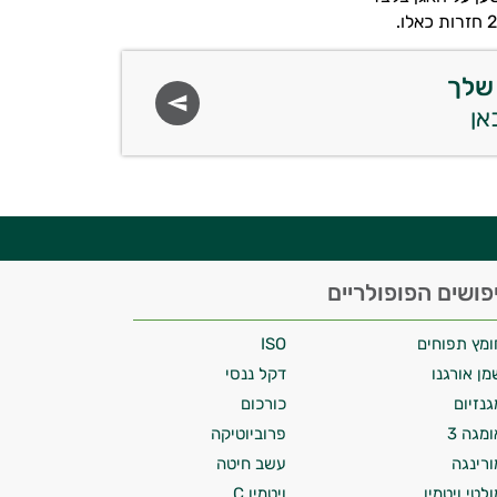
שלך
פושים הפופולריים
ומץ תפוחים
ISO
מן אורגנו
דקל ננסי
גנזיום
כורכום
ומגה 3
פרוביוטיקה
ורינגה
עשב חיטה
ולטי ויטמין
ויטמין C