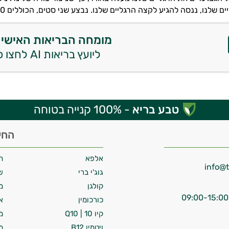
שלנו, ננסה להגיע לקצה הרגליים שלנו. נבצע שני סטים, הכוללים 20 חזרות כאלו.
מומחה הבריאות האישי 
ליועץ בריאות AI לחצו כאן
טבע בריא
- 100% קנייה בטוחה
החי
אלפא
ח
גוג'י ברי
ש
קולגן
מ
כורכומין
א
קיו 10 | Q10
מ
ויטמין B12
מ