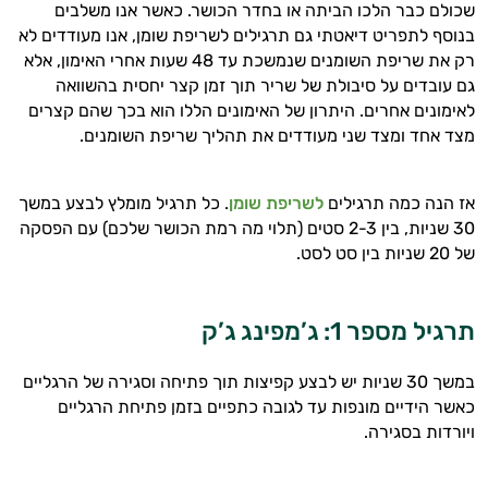
שכולם כבר הלכו הביתה או בחדר הכושר. כאשר אנו משלבים
בנוסף לתפריט דיאטתי גם תרגילים לשריפת שומן, אנו מעודדים לא
רק את שריפת השומנים שנמשכת עד 48 שעות אחרי האימון, אלא
גם עובדים על סיבולת של שריר תוך זמן קצר יחסית בהשוואה
לאימונים אחרים. היתרון של האימונים הללו הוא בכך שהם קצרים
מצד אחד ומצד שני מעודדים את תהליך שריפת השומנים.
אז הנה כמה תרגילים
לשריפת שומן
. כל תרגיל מומלץ לבצע במשך
30 שניות, בין 2-3 סטים (תלוי מה רמת הכושר שלכם) עם הפסקה
של 20 שניות בין סט לסט.
תרגיל מספר 1: ג’מפינג ג’ק
במשך 30 שניות יש לבצע קפיצות תוך פתיחה וסגירה של הרגליים
כאשר הידיים מונפות עד לגובה כתפיים בזמן פתיחת הרגליים
ויורדות בסגירה.
היי,
אני יועץ הבריאות האישי AI של טבע בריא.