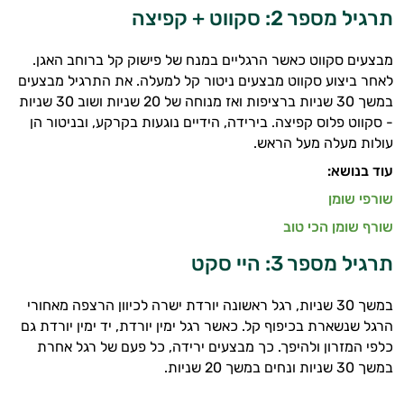
תרגיל מספר 2: סקווט + קפיצה
התשובות שלי מבוססות על מאגרי מידע קליניים
וספרות מקצועית בתחומי הרפואה הטבעית
ותזונת הספורט.
מבצעים סקווט כאשר הרגליים במנח של פישוק קל ברוחב האגן.
לאחר ביצוע סקווט מבצעים ניטור קל למעלה. את התרגיל מבצעים
אני כאן כדי לעזור לך להתאים את תוספי
במשך 30 שניות ברציפות ואז מנוחה של 20 שניות ושוב 30 שניות
התזונה ומוצרי הבריאות המדויקים למטרות
- סקווט פלוס קפיצה. בירידה, הידיים נוגעות בקרקע, ובניטור הן
ולמצב הגופני שלך, ולהסביר לך אילו רכיבים
עולות מעלה מעל הראש.
עובדים יחד כדי למקסם תוצאות גם בחיי היום
עוד בנושא:
יום וגם בתחום הכושר והספורט.
שורפי שומן
המטרה שלי היא להתאים עבורך המלצות
שורף שומן הכי טוב
אישיות מבוססות מדעית.
תרגיל מספר 3: היי סקט
זה הזמן להתחיל. איך אוכל לעזור?
במשך 30 שניות, רגל ראשונה יורדת ישרה לכיוון הרצפה מאחורי
הרגל שנשארת בכיפוף קל. כאשר רגל ימין יורדת, יד ימין יורדת גם
כלפי המזרון ולהיפך. כך מבצעים ירידה, כל פעם של רגל אחרת
במשך 30 שניות ונחים במשך 20 שניות.