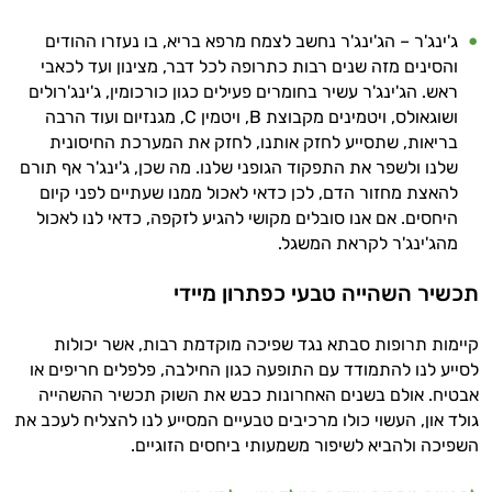
זה הזמן להתחיל. איך אוכל לעזור?
ג'ינג'ר – הג'ינג'ר נחשב לצמח מרפא בריא, בו נעזרו ההודים
והסינים מזה שנים רבות כתרופה לכל דבר, מצינון ועד לכאבי
ראש. הג'ינג'ר עשיר בחומרים פעילים כגון כורכומין, ג'ינג'רולים
ושוגאולס, ויטמינים מקבוצת B, ויטמין C, מגנזיום ועוד הרבה
בריאות, שתסייע לחזק אותנו, לחזק את המערכת החיסונית
שלנו ולשפר את התפקוד הגופני שלנו. מה שכן, ג'ינג'ר אף תורם
להאצת מחזור הדם, לכן כדאי לאכול ממנו שעתיים לפני קיום
היחסים. אם אנו סובלים מקושי להגיע לזקפה, כדאי לנו לאכול
מהג'ינג'ר לקראת המשגל.
תכשיר השהייה טבעי כפתרון מיידי
קיימות תרופות סבתא נגד שפיכה מוקדמת רבות, אשר יכולות
לסייע לנו להתמודד עם התופעה כגון החילבה, פלפלים חריפים או
אבטיח. אולם בשנים האחרונות כבש את השוק תכשיר ההשהייה
גולד און, העשוי כולו מרכיבים טבעיים המסייע לנו להצליח לעכב את
השפיכה ולהביא לשיפור משמעותי ביחסים הזוגיים.