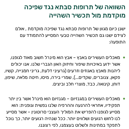
השוואה של תרופות סבתא נגד שפיכה
מוקדמת מול תכשיר השהייה
ישנן כיום מגוון של תרופות סבתא נגד שפיכה מוקדמת , אולם
היי,
לצידם ישנו גם תכשיר השהייה טבעי המסייע להתמודד עם
אני יועץ הבריאות האישי AI של טבע בריא.
התופעה:
התשובות שלי מבוססות על מאגרי מידע קליניים
וספרות מקצועית בתחומי הרפואה הטבעית
מאכלים העשירים באבץ – אבץ הוא מינרל חשוב מאוד לגופנו,
ותזונת הספורט.
אשר ידוע באיכויות שיפור וחיזוק האון הגברי שלנו. אנו יכולים
ליהנות מאבץ באגוזים וזרעים (גרעיני דלעת, גריני חמנייה, קשיו,
אני כאן כדי לעזור לך להתאים את תוספי
פקאן, צנוברים, שקדים...), שמרי בירה, מיסו, חיטה מלאה, שיפון,
התזונה ומוצרי הבריאות המדויקים למטרות
דוחן, קינואה, כבד, מוצרי חלב וביצים.
ולמצב הגופני שלך, ולהסביר לך אילו רכיבים
עובדים יחד כדי למקסם תוצאות גם בחיי היום
מאכלים העשירים במגנזיום – מגנזיום הוא מינרל אשר בין יתר
יום וגם בתחום הכושר והספורט.
תפקידיו, אחראי להרגעה וההרפיה שלנו נפשית וגופנית: הוא
מסייע לגופנו להפריש את המוליך העצבי סרוטונין – אשר מסייע
המטרה שלי היא להתאים עבורך המלצות
לנו לחוש רגועים ושלווים יותר. ככל שנהיה רגועים יותר, כך נוכל
אישיות מבוססות מדעית.
לתפקד במתינות ולשלוט בעצמנו, לפי רצוננו.