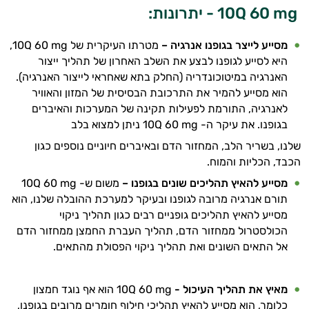
היי,
10Q 60 mg - יתרונות:
אני יועץ הבריאות האישי AI של טבע בריא.
מסייע לייצר בגופנו אנרגיה –
מטרתו העיקרית של 10Q 60 mg,
התשובות שלי מבוססות על מאגרי מידע קליניים
היא לסייע לגופנו לבצע את השלב האחרון של תהליך ייצור
וספרות מקצועית בתחומי הרפואה הטבעית
ותזונת הספורט.
האנרגיה במיטוכונדריה (החלק בתא שאחראי לייצור האנרגיה).
הוא מסייע להמיר את התרכובת הבסיסית של המזון והאוויר
אני כאן כדי לעזור לך להתאים את תוספי
לאנרגיה, התורמת לפעילות תקינה של המערכות והאיברים
התזונה ומוצרי הבריאות המדויקים למטרות
בגופנו. את עיקר ה- 10Q 60 mg ניתן למצוא בלב
ולמצב הגופני שלך, ולהסביר לך אילו רכיבים
שלנו, בשריר הלב, המחזור הדם ובאיברים חיוניים נוספים כגון
עובדים יחד כדי למקסם תוצאות גם בחיי היום
הכבד, הכליות והמוח.
יום וגם בתחום הכושר והספורט.
מסייע להאיץ תהליכים שונים בגופנו –
משום ש- 10Q 60 mg
המטרה שלי היא להתאים עבורך המלצות
תורם אנרגיה מרובה לגופנו ובעיקר למערכת ההובלה שלנו, הוא
אישיות מבוססות מדעית.
מסייע להאיץ תהליכים גופניים רבים כגון תהליך ניקוי
הכולסטרול ממחזור הדם, תהליך העברת החמצן ממחזור הדם
זה הזמן להתחיל. איך אוכל לעזור?
אל התאים השונים ואת תהליך ניקוי הפסולת מהתאים.
מאיץ את תהליך העיכול -
10Q 60 mg הוא אף נוגד חמצון
כלומר, הוא מסייע להאיץ תהליכי חילוף חומרים מרובים בגופנו,