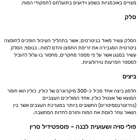
מצויים באוכמניות בשפע וידועים בתועלתם לתפקודי המוח.
ולמצב הגופני שלך, ולהסביר לך אילו רכיבים
עובדים יחד כדי למקסם תוצאות גם בחיי היום
סלק
יום וגם בתחום הכושר והספורט.
המטרה שלי היא להתאים עבורך המלצות
אישיות מבוססות מדעית.
הסלק עשיר מאוד בניטרטים, אשר בתהליך העיכול הופכים לחומצה
ניטרטית המגבירה את זרימת החמצן והדם למוח.. בנוסף, הסלק
זה הזמן להתחיל. איך אוכל לעזור?
עשיר במנגן אשר על פי מספר מחקרים, מחסור בו עלול להוביל
למספר הפרעות נוירולוגיות.
ביצים
חלמון ביצה אחד מכיל כ-300 מיקרוגרם של כולין. כולין הוא חומר
המוצא של אצטיל כולין, אחד המוליכים העצביים
(נוירוטרנסמיטרים) החשובים ביותר במערכת העצבים אשר בין
השאר עוזר לווסת את המוח ותורם לחדות המחשבה.
פולי סויה ושעועית לבנה – פוספטידיל סרין