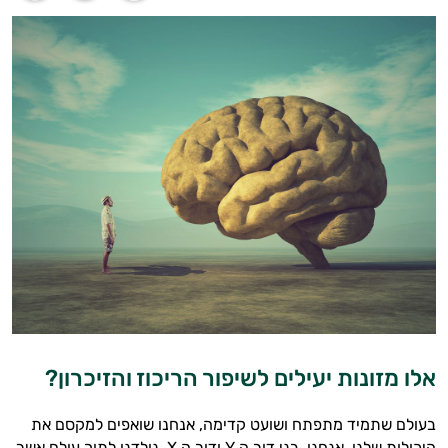
אלו מזונות יעילים לשיפור הריכוז והזיכרון?
בעולם שתמיד מתפתח ושועט קדימה, אנחנו שואפים למקסם את
היכולות שלנו. אנחנו, בני דור ה Y ודור ה X, נולדנו לתוך עולם אשר