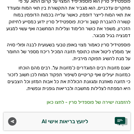
פוספטידיל סרין הוא פוספוליפיד המצוי על קרום התא. על פי
מחקרים עדכניים, הוא מגביר את התקשורת בין תאי המוח ומעודד
את תאי המוח לייצר דופמין, כאשר עלייה בכמות הדופמין במוח
קשורה להגברת קשב וריכוז. פוספטידיל סרין ידוע כמסייע לחיזוק
הזכרון, משפר את כושר הלימוד וצלילות המחשבה ואף עשוי למנוע
דמנציה בגיל מבוגר.
פוספטידיל סרין כאמור מצוי באופן טבעי בשעועית לבנה ופולי סויה
אך מומלץ ליטול אותו כתוסף תזונה המכיל ריכוז מספר של החומר
על מנת להשיג תפוקה מירבית.
ישנם מזונות רבים המוגדרים כ'מזונות על'. רבים מהם הוכחו
כמזונות יעילים ואף קריטיים לשיפור תפקוד המוח לכן חשוב לזכור
כי תזונה מאוזנת ומגוונת הכוללת את כל אבות המזון וכל הצבעים
היא המפתח לצלילות מחשבה ולבריאות גופנית ונפשית.
להזמנה ישירה של פוספדיל סרין - לחצו כאן
ליועץ בריאות אישי AI