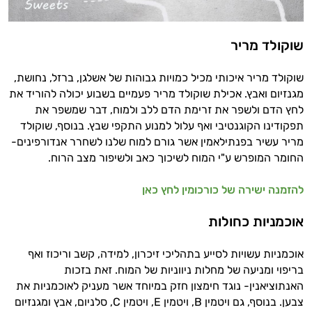
שוקולד מריר
שוקולד מריר איכותי מכיל כמויות גבוהות של אשלגן, ברזל, נחושת,
מגנזיום ואבץ. אכילת שוקולד מריר פעמיים בשבוע יכולה להוריד את
לחץ הדם ולשפר את זרימת הדם ללב ולמוח, דבר שמשפר את
תפקודינו הקוגנטיבי ואף עלול למנוע התקפי שבץ. בנוסף, שוקולד
מריר עשיר בפנתילאמין אשר גורם למוח שלנו לשחרר אנדורפינים-
החומר המופרש ע"י המוח לשיכוך כאב ולשיפור מצב הרוח.
היי,
להזמנה ישירה של כורכומין לחץ כאן
אני יועץ הבריאות האישי AI של טבע בריא.
אוכמניות כחולות
התשובות שלי מבוססות על מאגרי מידע קליניים
וספרות מקצועית בתחומי הרפואה הטבעית
אוכמניות עשויות לסייע בתהליכי זיכרון, למידה, קשב וריכוז ואף
ותזונת הספורט.
בריפוי ומניעה של מחלות ניווניות של המוח. זאת בזכות
האנתוציאנין- נוגד חימצון חזק במיוחד אשר מעניק לאוכמניות את
אני כאן כדי לעזור לך להתאים את תוספי
צבען. בנוסף, גם ויטמין B, ויטמין E, ויטמין C, סלניום, אבץ ומגנזיום
התזונה ומוצרי הבריאות המדויקים למטרות