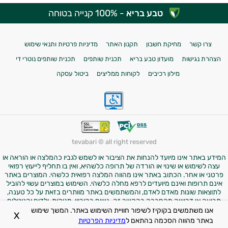
טבע בריא
- 100% קנייה בטוחה
צרו קשר
מחיקת חשבון
תקנון האתר
מדיניות פרטיות ותנאי שימוש
הצהרת נגישות
מועדון טבע בריא
תכנית שותפים
תכנית שותפים נוטרי די
מילון רכיבים
לקוחות ממליצים
ביטול עסקה
tevabari © all right reserved
המידע באתר אינו מיועד להנחות את הציבור או לשמש לגביו כהמלצה או הוראה או
עצה לשימוש או שינוי או הורדה של תרופה כלשהיא, ואין בו תחליף לייעוץ רפואי
פרטני או אחר. הכתוב באתר אינו מהווה המלצה רפואית כלשהי. המוצרים באתר
אינם תרופות ואינם מיועדים לרפא מחלה כלשהי. השימוש במוצרים עשוי להוביל
לתוצאות שונות מאדם לאדם, והמשתמשים באתר מוותרים בזאת על כל טענה,
תביעה או דרישה מהחברה בהקשר זה. נשים בהיריון, מניקות, ילדים והנוטלים
תרופות מרשם – יש להיוועץ ברופא לפני השימוש במוצרים. התמונות באתר הן
אנו משתמשים בקוקיז לשיפור חוויית השימוש באתר. המשך שימוש
X
להמחשה בלבד.
באתר מהווה הסכמה בהתאם ל
מדיניות הפרטיות