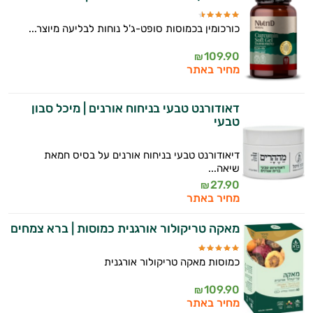
עובדים יחד כדי למקסם תוצאות גם בחיי היום
יום וגם בתחום הכושר והספורט.
כורכומין בכמוסות סופט-ג'ל נוחות לבליעה מיוצר...
109.90
המטרה שלי היא להתאים עבורך המלצות
₪
מחיר באתר
אישיות מבוססות מדעית.
זה הזמן להתחיל. איך אוכל לעזור?
דאודורנט טבעי בניחוח אורנים | מיכל סבון
טבעי
דיאודורנט טבעי בניחוח אורנים על בסיס חמאת
שיאה...
27.90
₪
מחיר באתר
מאקה טריקולור אורגנית כמוסות | ברא צמחים
כמוסות מאקה טריקולור אורגנית
109.90
₪
מחיר באתר