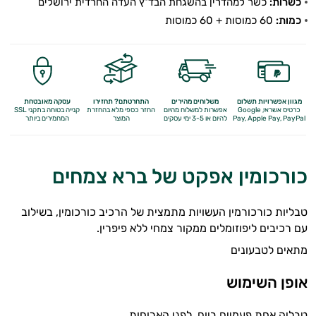
כשרות:
כשר למהדרין בהשגחת הבד"ץ העדה החרדית ירושלים
כמות:
60 כמוסות + 60 כמוסות
מגוון אפשרויות תשלום
משלוחים מהירים
התחרטתם? תחזירו
עסקה מאובטחת
כרטיס אשראי, Google
אפשרות למשלוח מהיום
החזר כספי מלא
בהחזרת
קנייה בטוחה בתקני SSL
Apple Pay, PayPal
Pay,
להיום או 3-5 ימי עסקים
המוצר
המחמירים ביותר
כורכומין אפקט של ברא צמחים
טבליות כורכורמין העשויות מתמצית של הרכיב כורכומין, בשילוב
עם רכיבים ליפוזומלים ממקור צמחי ללא פיפרין.
מתאים לטבעונים
אופן השימוש
טבליה אחת פעמיים ביום, לפני הארוחות