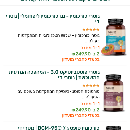
נוטרי כורכומין - ננו כורכומין ליפוזומלי | נוטרי
די
נוטרי כורכומין - שלוש הטכנולוגיות המתקדמות
בעולם...
1+1 מתנה
2 ב-
249.90
₪
בלעדי לחברי מועדון
היי,
נוטרי פוסטביוטיקס 3.0 - המהפכה המדעית
המשולשת | נוטרי די
אני יועץ הבריאות האישי AI של טבע בריא.
התשובות שלי מבוססות על מאגרי מידע קליניים
פורמולת הפוסט-ביוטיקה המתקדמת בעולם עם
וספרות מקצועית בתחומי הרפואה הטבעית
הפעולה...
ותזונת הספורט.
1+1 מתנה
2 ב-
249.90
₪
בלעדי לחברי מועדון
אני כאן כדי לעזור לך להתאים את תוספי
התזונה ומוצרי הבריאות המדויקים למטרות
כורכומין סופט ג'ל ®BCM-95 | נוטרי די
ולמצב הגופני שלך, ולהסביר לך אילו רכיבים