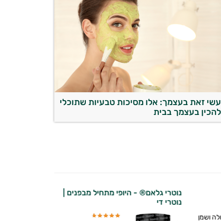
שי זאת בעצמך: אלו מסיכות טבעיות שתוכלי
הכין בעצמך בבית
נוטרי גלאם® - היופי מתחיל מבפנים |
ape
נוטרי די
רישייפ | נוטר
לה ושמן