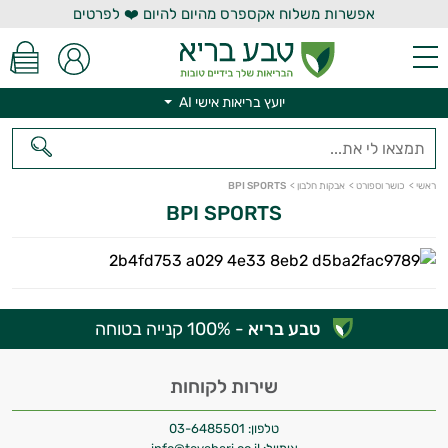
אפשרות משלוח אקספרס מהיום להיום ❤️ לפרטים
יועץ בריאות אישי AI
יועץ בריאות אישי AI
ראשי
>
כושר וספורט
>
אבקות חלבון
>
BPI SPORTS
BPI SPORTS
טבע בריא
- 100% קנייה בטוחה
היי,
אני יועץ הבריאות האישי AI של טבע בריא.
שירות לקוחות
התשובות שלי מבוססות על מאגרי מידע קליניים
וספרות מקצועית בתחומי הרפואה הטבעית
טלפון:
03-6485501
ותזונת הספורט.