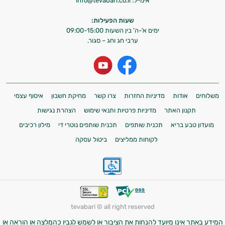
אימייל:
info@tevabari.co.il
אני כאן כדי לעזור לך להתאים את תוספי
שעות הפעילות:
התזונה ומוצרי הבריאות המדויקים למטרות
ימים א'-ה' בין השעות 09:00-15:00
ערבי חג וחג – סגור.
ולמצב הגופני שלך, ולהסביר לך אילו רכיבים
עובדים יחד כדי למקסם תוצאות גם בחיי היום
יום וגם בתחום הכושר והספורט.
המטרה שלי היא להתאים עבורך המלצות
משלוחים
אודות
מדיניות החזרות
צרו קשר
מחיקת חשבון
איסוף עצמי
אישיות מבוססות מדעית.
תקנון האתר
מדיניות פרטיות ותנאי שימוש
הצהרת נגישות
זה הזמן להתחיל. איך אוכל לעזור?
איכות
מועדון טבע בריא
תכנית שותפים
תכנית שותפים נוטרי די
מילון רכיבים
לקוחות ממליצים
ביטול עסקה
השינה
עיכול
כאבים
tevabari © all right reserved
ופציעות
המידע באתר אינו מיועד להנחות את הציבור או לשמש לגביו כהמלצה או הוראה או