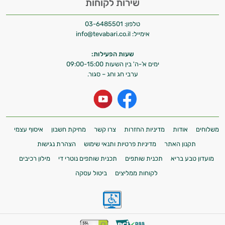
שירות לקוחות
וספרות מקצועית בתחומי הרפואה הטבעית
ותזונת הספורט.
טלפון:
03-6485501
אימייל:
info@tevabari.co.il
אני כאן כדי לעזור לך להתאים את תוספי
התזונה ומוצרי הבריאות המדויקים למטרות
שעות הפעילות:
ולמצב הגופני שלך, ולהסביר לך אילו רכיבים
ימים א'-ה' בין השעות 09:00-15:00
עובדים יחד כדי למקסם תוצאות גם בחיי היום
ערבי חג וחג – סגור.
יום וגם בתחום הכושר והספורט.
המטרה שלי היא להתאים עבורך המלצות
אישיות מבוססות מדעית.
משלוחים
אודות
מדיניות החזרות
צרו קשר
מחיקת חשבון
איסוף עצמי
זה הזמן להתחיל. איך אוכל לעזור?
תקנון האתר
מדיניות פרטיות ותנאי שימוש
הצהרת נגישות
מועדון טבע בריא
תכנית שותפים
תכנית שותפים נוטרי די
מילון רכיבים
לקוחות ממליצים
ביטול עסקה