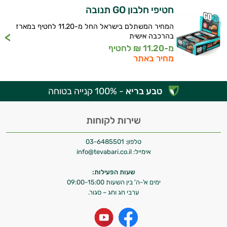
התאוששות
ולמצב הגופני שלך, ולהסביר לך אילו רכיבים
חטיפי חלבון GO תנובה
עובדים יחד כדי למקסם תוצאות גם בחיי היום
ומנוחה
יום וגם בתחום הכושר והספורט.
המחיר המשתלם בישראל החל מ-11.20 לחטיף במארז
בהרכבה אישית
שריפת
מ-11.20 ₪ לחטיף
המטרה שלי היא להתאים עבורך המלצות
מחיר באתר
אישיות מבוססות מדעית.
שומן
זה הזמן להתחיל. איך אוכל לעזור?
לספורטאים
טבע בריא
- 100% קנייה בטוחה
משפרי
שירות לקוחות
ביצועים
טלפון:
03-6485501
חטיפי
אימייל:
info@tevabari.co.il
חלבון
שעות הפעילות:
ימים א'-ה' בין השעות 09:00-15:00
גיינר
ערבי חג וחג – סגור.
לעלייה