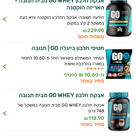
אבקת חלבון GO WHEY מבית תנובה -
האריזה הוקטנה
הודעה חשובה: אבקת החלבון הוקטנה והיא כעת
במשקל 2 ק"ג במקום
229.90
₪
משלוח חינם
חטיפי חלבון בייגלה GO | תנובה
המחיר המשתלם בישראל החל מ-10.60 לחטיף
במארז בהרכבה אישית
מ-10.60 ₪ לחטיף
איכות
היי,
מחיר באתר
אני יועץ הבריאות האישי AI של טבע בריא.
השינה
אבקת חלבון GO WHEY מבית תנובה
התשובות שלי מבוססות על מאגרי מידע קליניים
עיכול
אבקת חלבון GO WHEY מבית תנובה במשקל של
וספרות מקצועית בתחומי הרפואה הטבעית
748 גרם
ותזונת הספורט.
כאבים
118.90
₪
מחיר באתר
אני כאן כדי לעזור לך להתאים את תוספי
ופציעות
התזונה ומוצרי הבריאות המדויקים למטרות