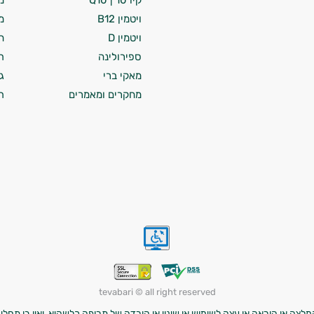
קיו 10 | Q10
מ
ויטמין B12
מ
ויטמין D
ח
ספירולינה
ת
מאקי ברי
ג
מחקרים ומאמרים
ת
tevabari © all right reserved
לצה או הוראה או עצה לשימוש או שינוי או הורדה של תרופה כלשהיא, ואין בו תחליף