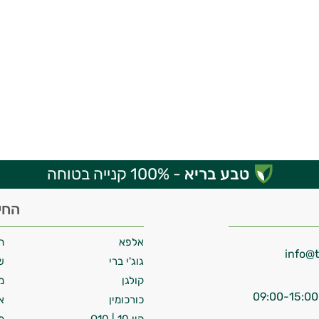
טבע בריא
- 100% קנייה בטוחה
החי
אלפא
ח
גוג'י ברי
ש
קולגן
מ
כורכומין
א