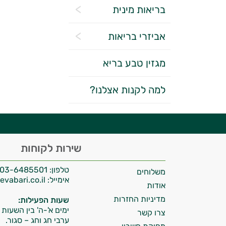
בריאות מינית
אביזרי בריאות
מגזין טבע בריא
יועץ בריאות אישי AI
למה לקנות אצלנו?
היי,
שירות לקוחות
אני יועץ הבריאות האישי AI של טבע בריא.
טלפון:
03-6485501
משלוחים
התשובות שלי מבוססות על מאגרי מידע קליניים
אימייל:
info@tevabari.co.il
וספרות מקצועית בתחומי הרפואה הטבעית
אודות
ותזונת הספורט.
מדיניות החזרות
שעות הפעילות:
ימים א'-ה' בין השעות 09:00-15:00
צרו קשר
אני כאן כדי לעזור לך להתאים את תוספי
ערבי חג וחג – סגור.