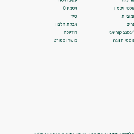
ורינגה
עשב חיטה
ולטי ויטמין
ויטמין C
מוציות
סידן
רים
אבקת חלבון
'ינסנג קוריאני
רודיולה
וספי תזונה
כושר וספורט
 לייעוץ רפואי פרטני או אחר. הכתוב באתר אינו מהווה המלצה