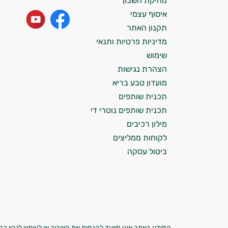
מחיקת חשבון
התזונה ומוצרי הבריאות המדויקים למטרות
איסוף עצמי
ולמצב הגופני שלך, ולהסביר לך אילו רכיבים
עובדים יחד כדי למקסם תוצאות גם בחיי היום
תקנון האתר
יום וגם בתחום הכושר והספורט.
מדיניות פרטיות ותנאי
שימוש
המטרה שלי היא להתאים עבורך המלצות
הצהרת נגישות
אישיות מבוססות מדעית.
מועדון טבע בריא
זה הזמן להתחיל. איך אוכל לעזור?
תכנית שותפים
תכנית שותפים נוטרי די
מילון רכיבים
לקוחות ממליצים
ביטול עסקה
המידע באתר אינו מיועד להנחות את הציבור או לשמש לגביו כהמ