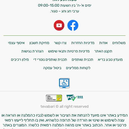
אני כאן כדי לעזור לך להתאים את תוספי
ימים א'-ה' בין השעות 09:00-15:00
ערבי חג וחג – סגור.
התזונה ומוצרי הבריאות המדויקים למטרות
ולמצב הגופני שלך, ולהסביר לך אילו רכיבים
עובדים יחד כדי למקסם תוצאות גם בחיי היום
יום וגם בתחום הכושר והספורט.
המטרה שלי היא להתאים עבורך המלצות
משלוחים
אודות
מדיניות החזרות
צרו קשר
מחיקת חשבון
איסוף עצמי
אישיות מבוססות מדעית.
תקנון האתר
מדיניות פרטיות ותנאי שימוש
הצהרת נגישות
מועדון טבע בריא
תכנית שותפים
תכנית שותפים נוטרי די
מילון רכיבים
זה הזמן להתחיל. איך אוכל לעזור?
לקוחות ממליצים
ביטול עסקה
tevabari © all right reserved
המידע באתר אינו מיועד להנחות את הציבור או לשמש לגביו כהמלצה או הוראה או
עצה לשימוש או שינוי או הורדה של תרופה כלשהיא, ואין בו תחליף לייעוץ רפואי
פרטני או אחר. הכתוב באתר אינו מהווה המלצה רפואית כלשהי. המוצרים באתר