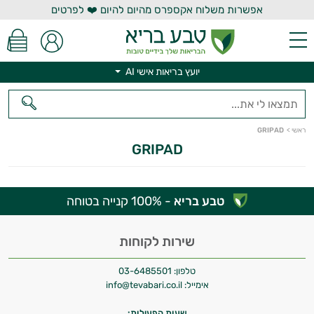
אפשרות משלוח אקספרס מהיום להיום ❤️ לפרטים
יועץ בריאות אישי AI
יועץ בריאות אישי AI
ראשי
>
GRIPAD
GRIPAD
טבע בריא
- 100% קנייה בטוחה
היי,
אני יועץ הבריאות האישי AI של טבע בריא.
שירות לקוחות
התשובות שלי מבוססות על מאגרי מידע קליניים
טלפון:
03-6485501
וספרות מקצועית בתחומי הרפואה הטבעית
אימייל:
info@tevabari.co.il
ותזונת הספורט.
שעות הפעילות: