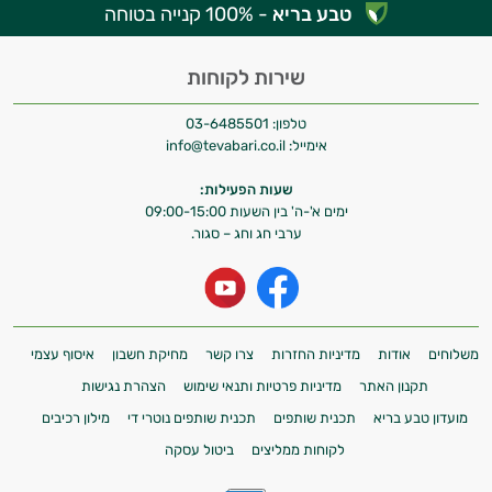
טבע בריא
- 100% קנייה בטוחה
התשובות שלי מבוססות על מאגרי מידע קליניים
וספרות מקצועית בתחומי הרפואה הטבעית
ותזונת הספורט.
שירות לקוחות
אני כאן כדי לעזור לך להתאים את תוספי
טלפון:
03-6485501
התזונה ומוצרי הבריאות המדויקים למטרות
אימייל:
info@tevabari.co.il
ולמצב הגופני שלך, ולהסביר לך אילו רכיבים
עובדים יחד כדי למקסם תוצאות גם בחיי היום
שעות הפעילות:
יום וגם בתחום הכושר והספורט.
ימים א'-ה' בין השעות 09:00-15:00
ערבי חג וחג – סגור.
המטרה שלי היא להתאים עבורך המלצות
אישיות מבוססות מדעית.
זה הזמן להתחיל. איך אוכל לעזור?
משלוחים
אודות
מדיניות החזרות
צרו קשר
מחיקת חשבון
איסוף עצמי
תקנון האתר
מדיניות פרטיות ותנאי שימוש
הצהרת נגישות
מועדון טבע בריא
תכנית שותפים
תכנית שותפים נוטרי די
מילון רכיבים
לקוחות ממליצים
ביטול עסקה