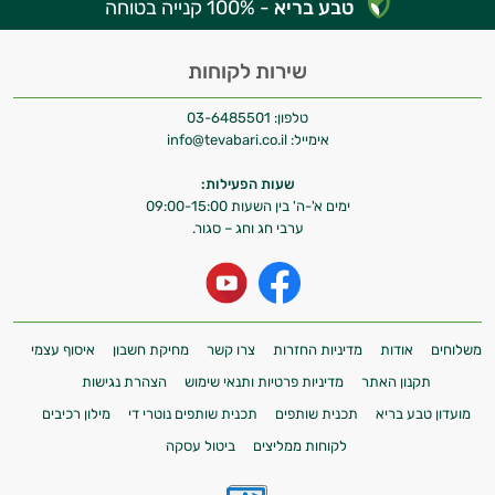
טבע בריא
- 100% קנייה בטוחה
התשובות שלי מבוססות על מאגרי מידע קליניים
וספרות מקצועית בתחומי הרפואה הטבעית
ותזונת הספורט.
שירות לקוחות
אני כאן כדי לעזור לך להתאים את תוספי
טלפון:
03-6485501
התזונה ומוצרי הבריאות המדויקים למטרות
אימייל:
info@tevabari.co.il
ולמצב הגופני שלך, ולהסביר לך אילו רכיבים
שעות הפעילות:
עובדים יחד כדי למקסם תוצאות גם בחיי היום
ימים א'-ה' בין השעות 09:00-15:00
יום וגם בתחום הכושר והספורט.
ערבי חג וחג – סגור.
המטרה שלי היא להתאים עבורך המלצות
אישיות מבוססות מדעית.
זה הזמן להתחיל. איך אוכל לעזור?
משלוחים
אודות
מדיניות החזרות
צרו קשר
מחיקת חשבון
איסוף עצמי
תקנון האתר
מדיניות פרטיות ותנאי שימוש
הצהרת נגישות
מועדון טבע בריא
תכנית שותפים
תכנית שותפים נוטרי די
מילון רכיבים
לקוחות ממליצים
ביטול עסקה