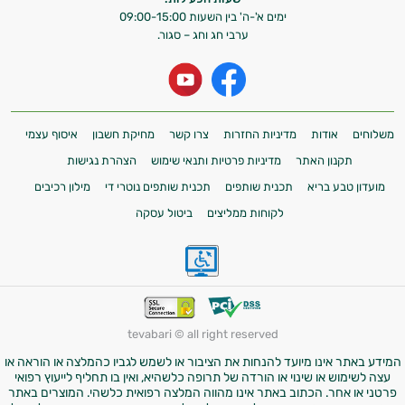
אני כאן כדי לעזור לך להתאים את תוספי
ימים א'-ה' בין השעות 09:00-15:00
ערבי חג וחג – סגור.
התזונה ומוצרי הבריאות המדויקים למטרות
ולמצב הגופני שלך, ולהסביר לך אילו רכיבים
עובדים יחד כדי למקסם תוצאות גם בחיי היום
יום וגם בתחום הכושר והספורט.
המטרה שלי היא להתאים עבורך המלצות
משלוחים
אודות
מדיניות החזרות
צרו קשר
מחיקת חשבון
איסוף עצמי
אישיות מבוססות מדעית.
תקנון האתר
מדיניות פרטיות ותנאי שימוש
הצהרת נגישות
מועדון טבע בריא
תכנית שותפים
תכנית שותפים נוטרי די
מילון רכיבים
זה הזמן להתחיל. איך אוכל לעזור?
לקוחות ממליצים
ביטול עסקה
איכות
השינה
עיכול
tevabari © all right reserved
כאבים
המידע באתר אינו מיועד להנחות את הציבור או לשמש לגביו כהמלצה או הוראה או
ופציעות
עצה לשימוש או שינוי או הורדה של תרופה כלשהיא, ואין בו תחליף לייעוץ רפואי
פרטני או אחר. הכתוב באתר אינו מהווה המלצה רפואית כלשהי. המוצרים באתר