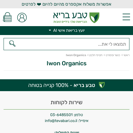
אפשרות משלוח אקספרס מהיום להיום ❤️ לפרטים
יועץ בריאות אישי AI
יועץ בריאות אישי AI
ראשי
>
כושר וספורט
>
חטיפי חלבון
>
Iwon Organics
Iwon Organics
טבע בריא
- 100% קנייה בטוחה
היי,
אני יועץ הבריאות האישי AI של טבע בריא.
שירות לקוחות
התשובות שלי מבוססות על מאגרי מידע קליניים
טלפון:
03-6485501
וספרות מקצועית בתחומי הרפואה הטבעית
אימייל:
info@tevabari.co.il
ותזונת הספורט.
שעות הפעילות: