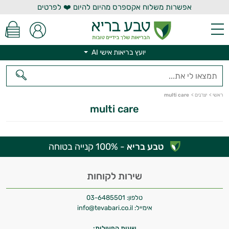
אפשרות משלוח אקספרס מהיום להיום ❤️ לפרטים
יועץ בריאות אישי AI
יועץ בריאות אישי AI
ראשי
>
יצרנים
>
multi care
multi care
טבע בריא
- 100% קנייה בטוחה
היי,
אני יועץ הבריאות האישי AI של טבע בריא.
שירות לקוחות
התשובות שלי מבוססות על מאגרי מידע קליניים
טלפון:
03-6485501
וספרות מקצועית בתחומי הרפואה הטבעית
אימייל:
info@tevabari.co.il
ותזונת הספורט.
שעות הפעילות: