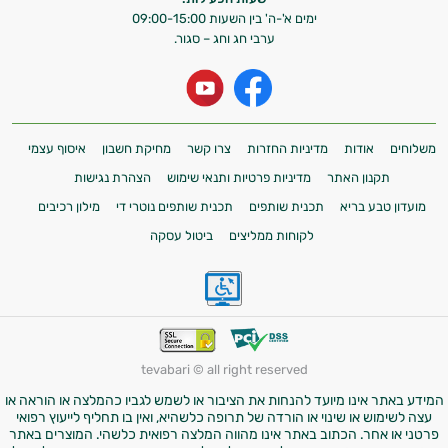
אני כאן כדי לעזור לך להתאים את תוספי
ימים א'-ה' בין השעות 09:00-15:00
ערבי חג וחג – סגור.
התזונה ומוצרי הבריאות המדויקים למטרות
ולמצב הגופני שלך, ולהסביר לך אילו רכיבים
עובדים יחד כדי למקסם תוצאות גם בחיי היום
יום וגם בתחום הכושר והספורט.
המטרה שלי היא להתאים עבורך המלצות
משלוחים
אודות
מדיניות החזרות
צרו קשר
מחיקת חשבון
איסוף עצמי
אישיות מבוססות מדעית.
תקנון האתר
מדיניות פרטיות ותנאי שימוש
הצהרת נגישות
מועדון טבע בריא
תכנית שותפים
תכנית שותפים נוטרי די
מילון רכיבים
זה הזמן להתחיל. איך אוכל לעזור?
לקוחות ממליצים
ביטול עסקה
tevabari © all right reserved
המידע באתר אינו מיועד להנחות את הציבור או לשמש לגביו כהמלצה או הוראה או
עצה לשימוש או שינוי או הורדה של תרופה כלשהיא, ואין בו תחליף לייעוץ רפואי
פרטני או אחר. הכתוב באתר אינו מהווה המלצה רפואית כלשהי. המוצרים באתר