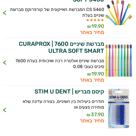
CS 5460 המברשת האייקונית של קורפרוקס מברשת
שיניים בעלת
19.90
₪
מחיר באתר
מברשת שיניים 7600 CURAPROX |
ULTRA SOFT SMART
היי,
מברשת שיניים אולטרה רכה ואיכותית בעלת 7600
אני יועץ הבריאות האישי AI של טבע בריא.
סיבים בעובי 0.08
19.90
₪
התשובות שלי מבוססות על מאגרי מידע קליניים
מחיר באתר
וספרות מקצועית בתחומי הרפואה הטבעית
ותזונת הספורט.
קיסם מבריש | STIM U DENT
חודרים ביעילות בין השיניים, בצורה עדינה שלא
אני כאן כדי לעזור לך להתאים את תוספי
מותירה פצעים או
התזונה ומוצרי הבריאות המדויקים למטרות
37.90
₪
ולמצב הגופני שלך, ולהסביר לך אילו רכיבים
מחיר באתר
עובדים יחד כדי למקסם תוצאות גם בחיי היום
יום וגם בתחום הכושר והספורט.