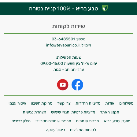
המטרה שלי היא להתאים עבורך המלצות
טבע בריא
- 100% קנייה בטוחה
אישיות מבוססות מדעית.
שירות לקוחות
זה הזמן להתחיל. איך אוכל לעזור?
טלפון:
03-6485501
אימייל:
info@tevabari.co.il
שעות הפעילות:
ימים א'-ה' בין השעות 09:00-15:00
ערבי חג וחג – סגור.
משלוחים
אודות
מדיניות החזרות
צרו קשר
מחיקת חשבון
איסוף עצמי
תקנון האתר
מדיניות פרטיות ותנאי שימוש
הצהרת נגישות
מועדון טבע בריא
תכנית שותפים
תכנית שותפים נוטרי די
מילון רכיבים
לקוחות ממליצים
ביטול עסקה