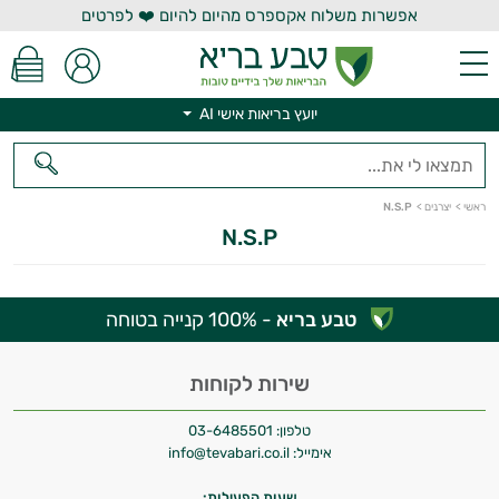
אפשרות משלוח אקספרס מהיום להיום ❤️ לפרטים
יועץ בריאות אישי AI
יועץ בריאות אישי AI
ראשי
>
יצרנים
>
N.S.P
N.S.P
טבע בריא
- 100% קנייה בטוחה
היי,
אני יועץ הבריאות האישי AI של טבע בריא.
שירות לקוחות
התשובות שלי מבוססות על מאגרי מידע קליניים
טלפון:
03-6485501
וספרות מקצועית בתחומי הרפואה הטבעית
אימייל:
info@tevabari.co.il
ותזונת הספורט.
שעות הפעילות: