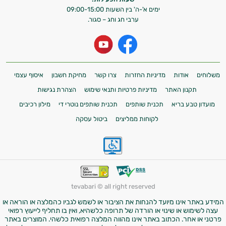
אני כאן כדי לעזור לך להתאים את תוספי
ימים א'-ה' בין השעות 09:00-15:00
ערבי חג וחג – סגור.
התזונה ומוצרי הבריאות המדויקים למטרות
ולמצב הגופני שלך, ולהסביר לך אילו רכיבים
עובדים יחד כדי למקסם תוצאות גם בחיי היום
יום וגם בתחום הכושר והספורט.
המטרה שלי היא להתאים עבורך המלצות
משלוחים
אודות
מדיניות החזרות
צרו קשר
מחיקת חשבון
איסוף עצמי
אישיות מבוססות מדעית.
תקנון האתר
מדיניות פרטיות ותנאי שימוש
הצהרת נגישות
מועדון טבע בריא
תכנית שותפים
תכנית שותפים נוטרי די
מילון רכיבים
זה הזמן להתחיל. איך אוכל לעזור?
לקוחות ממליצים
ביטול עסקה
tevabari © all right reserved
המידע באתר אינו מיועד להנחות את הציבור או לשמש לגביו כהמלצה או הוראה או
עצה לשימוש או שינוי או הורדה של תרופה כלשהיא, ואין בו תחליף לייעוץ רפואי
פרטני או אחר. הכתוב באתר אינו מהווה המלצה רפואית כלשהי. המוצרים באתר