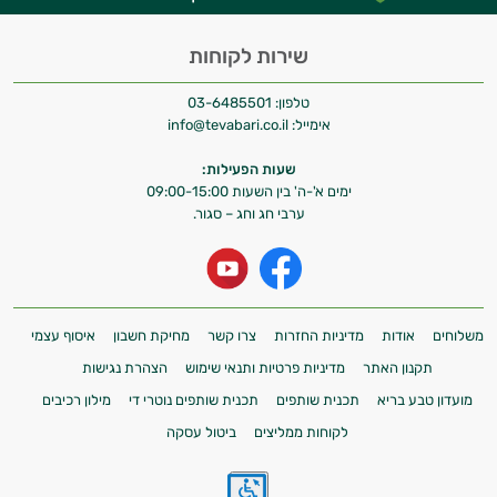
התשובות שלי מבוססות על מאגרי מידע קליניים
וספרות מקצועית בתחומי הרפואה הטבעית
שירות לקוחות
ותזונת הספורט.
טלפון:
03-6485501
אני כאן כדי לעזור לך להתאים את תוספי
אימייל:
info@tevabari.co.il
התזונה ומוצרי הבריאות המדויקים למטרות
ולמצב הגופני שלך, ולהסביר לך אילו רכיבים
שעות הפעילות:
עובדים יחד כדי למקסם תוצאות גם בחיי היום
ימים א'-ה' בין השעות 09:00-15:00
יום וגם בתחום הכושר והספורט.
ערבי חג וחג – סגור.
המטרה שלי היא להתאים עבורך המלצות
אישיות מבוססות מדעית.
זה הזמן להתחיל. איך אוכל לעזור?
משלוחים
אודות
מדיניות החזרות
צרו קשר
מחיקת חשבון
איסוף עצמי
תקנון האתר
מדיניות פרטיות ותנאי שימוש
הצהרת נגישות
מועדון טבע בריא
תכנית שותפים
תכנית שותפים נוטרי די
מילון רכיבים
לקוחות ממליצים
ביטול עסקה