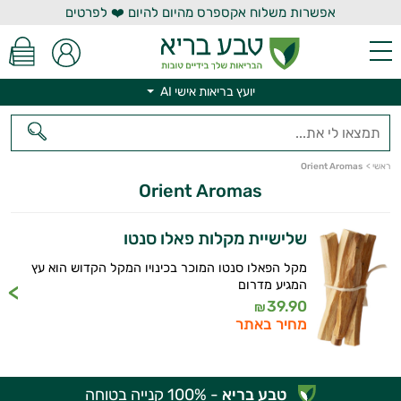
אפשרות משלוח אקספרס מהיום להיום ❤️ לפרטים
יועץ בריאות אישי AI
יועץ בריאות אישי AI
ראשי
>
Orient Aromas
Orient Aromas
שלישיית מקלות פאלו סנטו
מקל הפאלו סנטו המוכר בכינויו המקל הקדוש הוא עץ
המגיע מדרום
39.90
₪
מחיר באתר
היי,
אני יועץ הבריאות האישי AI של טבע בריא.
טבע בריא
- 100% קנייה בטוחה