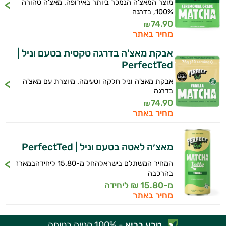
מוצר המאצ'ה הנמכר ביותר באירופה. מאצ'ה טהורה
100%, בדרגה
74.90
₪
מחיר באתר
אבקת מאצ'ה בדרגה טקסית בטעם וניל |
PerfectTed
אבקת מאצ'ה וניל חלקה וטעימה. מיוצרת עם מאצ'ה
היי,
בדרגה
אני יועץ הבריאות האישי AI של טבע בריא.
74.90
₪
מחיר באתר
התשובות שלי מבוססות על מאגרי מידע קליניים
וספרות מקצועית בתחומי הרפואה הטבעית
טבעוני
ותזונת הספורט.
מאצ׳ה לאטה בטעם וניל | PerfectTed
אני כאן כדי לעזור לך להתאים את תוספי
המחיר המשתלם בישראלהחל מ-15.80 ליחידהבמארז
התזונה ומוצרי הבריאות המדויקים למטרות
בהרכבה
ולמצב הגופני שלך, ולהסביר לך אילו רכיבים
מ-15.80 ₪ ליחידה
מחיר באתר
עובדים יחד כדי למקסם תוצאות גם בחיי היום
יום וגם בתחום הכושר והספורט.
טבע בריא
- 100% קנייה בטוחה