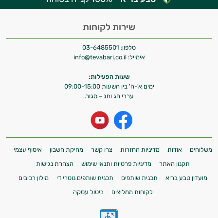
המטרה שלי היא להתאים עבורך המלצות
אישיות מבוססות מדעית.
שירות לקוחות
זה הזמן להתחיל. איך אוכל לעזור?
טלפון:
03-6485501
אימייל:
info@tevabari.co.il
שעות הפעילות:
ימים א'-ה' בין השעות 09:00-15:00
ערבי חג וחג – סגור.
משלוחים
אודות
מדיניות החזרות
צרו קשר
מחיקת חשבון
איסוף עצמי
תקנון האתר
מדיניות פרטיות ותנאי שימוש
הצהרת נגישות
מועדון טבע בריא
תכנית שותפים
תכנית שותפים נוטרי די
מילון רכיבים
לקוחות ממליצים
ביטול עסקה