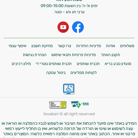
אני כאן כדי לעזור לך להתאים את תוספי
ימים א'-ה' בין השעות 09:00-15:00
ערבי חג וחג – סגור.
התזונה ומוצרי הבריאות המדויקים למטרות
ולמצב הגופני שלך, ולהסביר לך אילו רכיבים
עובדים יחד כדי למקסם תוצאות גם בחיי היום
יום וגם בתחום הכושר והספורט.
המטרה שלי היא להתאים עבורך המלצות
משלוחים
אודות
מדיניות החזרות
צרו קשר
מחיקת חשבון
איסוף עצמי
אישיות מבוססות מדעית.
תקנון האתר
מדיניות פרטיות ותנאי שימוש
הצהרת נגישות
מועדון טבע בריא
תכנית שותפים
תכנית שותפים נוטרי די
מילון רכיבים
זה הזמן להתחיל. איך אוכל לעזור?
לקוחות ממליצים
ביטול עסקה
tevabari © all right reserved
המידע באתר אינו מיועד להנחות את הציבור או לשמש לגביו כהמלצה או הוראה או
עצה לשימוש או שינוי או הורדה של תרופה כלשהיא, ואין בו תחליף לייעוץ רפואי
פרטני או אחר. הכתוב באתר אינו מהווה המלצה רפואית כלשהי. המוצרים באתר