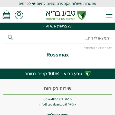
אפשרות משלוח אקספרס מהיום להיום ❤️ לפרטים
יועץ בריאות אישי AI
יועץ בריאות אישי AI
ראשי
>
יצרנים
>
Rossmax
Rossmax
טבע בריא
- 100% קנייה בטוחה
היי,
אני יועץ הבריאות האישי AI של טבע בריא.
שירות לקוחות
התשובות שלי מבוססות על מאגרי מידע קליניים
טלפון:
03-6485501
וספרות מקצועית בתחומי הרפואה הטבעית
אימייל:
info@tevabari.co.il
ותזונת הספורט.
שעות הפעילות: