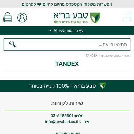
אפשרות משלוח אקספרס מהיום להיום ❤️ לפרטים
יועץ בריאות אישי AI
יועץ בריאות אישי AI
ראשי
>
קוסמטיקה טבעית
>
TANDEX
TANDEX
טבע בריא
- 100% קנייה בטוחה
היי,
אני יועץ הבריאות האישי AI של טבע בריא.
שירות לקוחות
התשובות שלי מבוססות על מאגרי מידע קליניים
טלפון:
03-6485501
וספרות מקצועית בתחומי הרפואה הטבעית
אימייל:
info@tevabari.co.il
ותזונת הספורט.
שעות הפעילות: