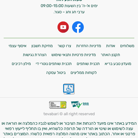
אני כאן כדי לעזור לך להתאים את תוספי
ימים א'-ה' בין השעות 09:00-15:00
ערבי חג וחג – סגור.
התזונה ומוצרי הבריאות המדויקים למטרות
ולמצב הגופני שלך, ולהסביר לך אילו רכיבים
עובדים יחד כדי למקסם תוצאות גם בחיי היום
יום וגם בתחום הכושר והספורט.
המטרה שלי היא להתאים עבורך המלצות
משלוחים
אודות
מדיניות החזרות
צרו קשר
מחיקת חשבון
איסוף עצמי
אישיות מבוססות מדעית.
תקנון האתר
מדיניות פרטיות ותנאי שימוש
הצהרת נגישות
מועדון טבע בריא
תכנית שותפים
תכנית שותפים נוטרי די
מילון רכיבים
זה הזמן להתחיל. איך אוכל לעזור?
לקוחות ממליצים
ביטול עסקה
tevabari © all right reserved
המידע באתר אינו מיועד להנחות את הציבור או לשמש לגביו כהמלצה או הוראה או
עצה לשימוש או שינוי או הורדה של תרופה כלשהיא, ואין בו תחליף לייעוץ רפואי
פרטני או אחר. הכתוב באתר אינו מהווה המלצה רפואית כלשהי. המוצרים באתר