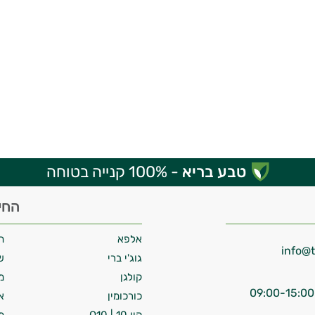
טבע בריא
- 100% קנייה בטוחה
החי
אלפא
ח
גוג'י ברי
ש
קולגן
מ
כורכומין
א