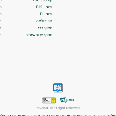
קיו 10 | Q10
מ
ויטמין B12
מ
ויטמין D
ח
ספירולינה
ת
מאקי ברי
ג
מחקרים ומאמרים
ת
tevabari © all right reserved
לצה או הוראה או עצה לשימוש או שינוי או הורדה של תרופה כלשהיא, ואין בו תחליף