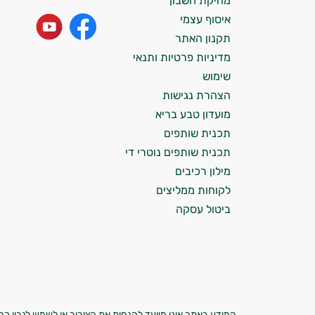
מחיקת חשבון
התזונה ומוצרי הבריאות המדויקים למטרות
איסוף עצמי
ולמצב הגופני שלך, ולהסביר לך אילו רכיבים
עובדים יחד כדי למקסם תוצאות גם בחיי היום
תקנון האתר
יום וגם בתחום הכושר והספורט.
מדיניות פרטיות ותנאי
שימוש
המטרה שלי היא להתאים עבורך המלצות
הצהרת נגישות
אישיות מבוססות מדעית.
מועדון טבע בריא
זה הזמן להתחיל. איך אוכל לעזור?
תכנית שותפים
תכנית שותפים נוטרי די
מילון רכיבים
לקוחות ממליצים
ביטול עסקה
המידע באתר אינו מיועד להנחות את הציבור או לשמש לגביו כהמ