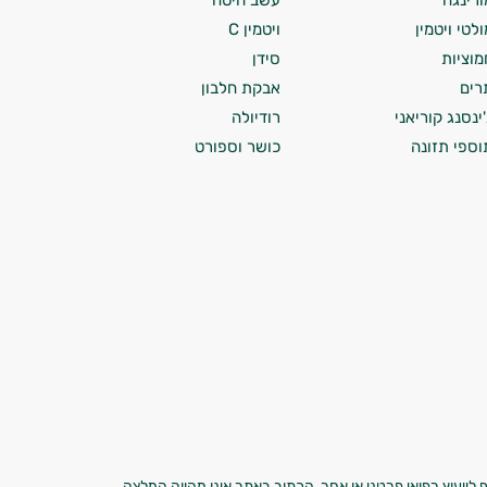
ורינגה
עשב חיטה
ולטי ויטמין
ויטמין C
מוציות
סידן
רים
אבקת חלבון
'ינסנג קוריאני
רודיולה
וספי תזונה
כושר וספורט
 לייעוץ רפואי פרטני או אחר. הכתוב באתר אינו מהווה המלצה