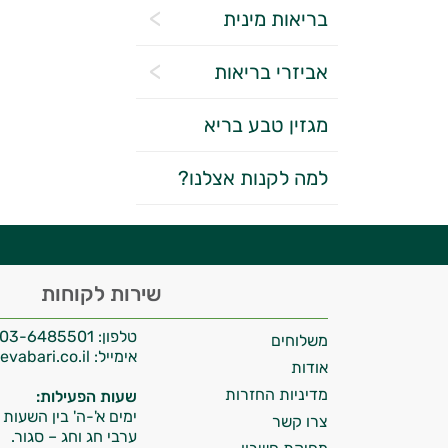
בריאות מינית
אביזרי בריאות
מגזין טבע בריא
יועץ בריאות אישי AI
למה לקנות אצלנו?
היי,
שירות לקוחות
אני יועץ הבריאות האישי AI של טבע בריא.
טלפון:
03-6485501
משלוחים
התשובות שלי מבוססות על מאגרי מידע קליניים
אימייל:
info@tevabari.co.il
וספרות מקצועית בתחומי הרפואה הטבעית
אודות
ותזונת הספורט.
מדיניות החזרות
שעות הפעילות:
ימים א'-ה' בין השעות 09:00-15:00
צרו קשר
אני כאן כדי לעזור לך להתאים את תוספי
ערבי חג וחג – סגור.