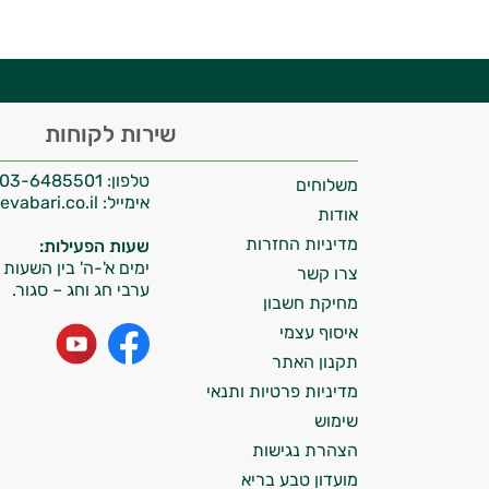
היי,
שירות לקוחות
אני יועץ הבריאות האישי AI של טבע בריא.
טלפון:
03-6485501
משלוחים
התשובות שלי מבוססות על מאגרי מידע קליניים
אימייל:
info@tevabari.co.il
וספרות מקצועית בתחומי הרפואה הטבעית
אודות
ותזונת הספורט.
מדיניות החזרות
שעות הפעילות:
ימים א'-ה' בין השעות 09:00-15:00
צרו קשר
אני כאן כדי לעזור לך להתאים את תוספי
ערבי חג וחג – סגור.
מחיקת חשבון
התזונה ומוצרי הבריאות המדויקים למטרות
איסוף עצמי
ולמצב הגופני שלך, ולהסביר לך אילו רכיבים
עובדים יחד כדי למקסם תוצאות גם בחיי היום
תקנון האתר
יום וגם בתחום הכושר והספורט.
מדיניות פרטיות ותנאי
שימוש
המטרה שלי היא להתאים עבורך המלצות
הצהרת נגישות
אישיות מבוססות מדעית.
מועדון טבע בריא