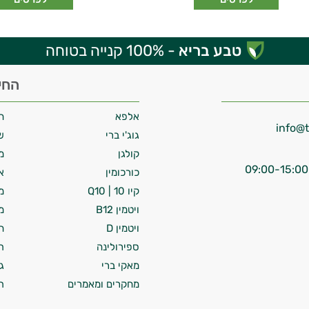
טבע בריא
- 100% קנייה בטוחה
החי
אלפא
ח
גוג'י ברי
ש
קולגן
מ
כורכומין
א
קיו 10 | Q10
מ
ויטמין B12
מ
ויטמין D
ח
ספירולינה
ת
מאקי ברי
ג
מחקרים ומאמרים
ת