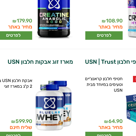
179.90
108.90
₪
₪
מחיר באתר
מחיר באתר
לפרטים
לפרטים
מארז 6 חטיפי חלבון USN | Trust
מארז זוג אבקות חלבון USN
חטיפי חלבון קראנצ’יים
אבקת
וטעימים במיוחד מבית
2 ק"ג במארז זוגי
USN
599.90
64.90
₪
₪
מחיר באתר
שליח חינם
לפרטים
לפרטים