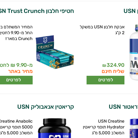
U
חטיפי חלבון USN Trust Crunch
אבקת חלבון USN במשקל
המחיר המשתלם בי
2 ק"ג
Crunch במארז
324.90
מ-9.90 ₪ לחטיף
₪
שליח חינם
מחיר באתר
לפרטים
לפרטים
טור USN
קריאטין אנאבוליק USN
reatine Anabolic
USN Creatine
Hydrator תוסף קריאטין
5000 תוסף קריאטי
המשלב 5,000 מ"ג
המשלב 5,000 מ"ג