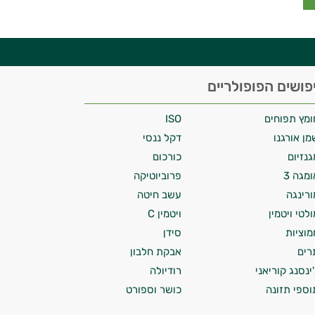
פושים הפופולריים
ומץ תפוחים
ISO
מן אורגנו
דקל ננסי
גנזיום
כורכום
ומגה 3
פרוביוטיקה
ורינגה
עשב חיטה
ולטי ויטמין
ויטמין C
מוציות
סידן
רים
אבקת חלבון
'ינסנג קוריאני
רודיולה
וספי תזונה
כושר וספורט