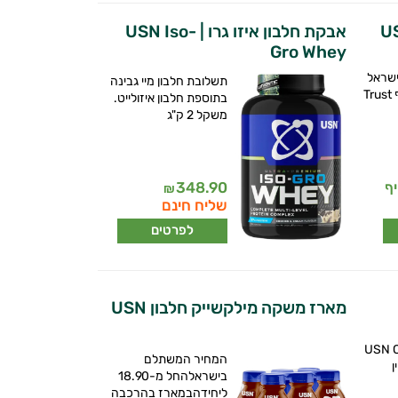
אבקת חלבון איזו גרו | USN Iso-
Gro Whey
שראל
תשלובת חלבון מיי גבינה
החל מ-9.90 לחטיף Trust
בתוספת חלבון איזולייט.
משקל 2 ק"ג
348.90
₪
שליח חינם
לפרטים
מארז משקה מילקשייק חלבון USN
USN C
המחיר המשתלם
ן
בישראלהחל מ-18.90
ליחידהבמארז בהרכבה