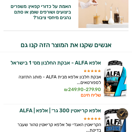
האמת על כדורי קפאין: משפרים
אני כאן כדי לעזור לך להתאים את תוספי
ביצועים ושורפים שומן או סתם
התזונה ומוצרי הבריאות המדויקים למטרות
נהנים מיחסי ציבור?
ולמצב הגופני שלך, ולהסביר לך אילו רכיבים
עובדים יחד כדי למקסם תוצאות גם בחיי היום
יום וגם בתחום הכושר והספורט.
אנשים שקנו את המוצר הזה קנו גם
המטרה שלי היא להתאים עבורך המלצות
אישיות מבוססות מדעית.
אלפא ALFA - אבקת החלבון מס׳ 1 בישראל
זה הזמן להתחיל. איך אוכל לעזור?
אבקת חלבון אלפא מבית ALFA - מותג התזונה
לספורטאים...
249.90-279.90
₪
שליח חינם
אלפא קריאטין 300 גר׳ | אלפא | ALFA
הקריאטין האגדי של אלפא קריאטין טהור שעבר
בדיקת...