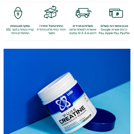
מגוון אפשרויות תשלום
משלוחים מהירים
התחרטתם? תחזירו
עסקה מאובטחת
כרטיס אשראי, Google
אפשרות למשלוח מהיום
החזר כספי מלא
בהחזרת
קנייה בטוחה בתקני SSL
Apple Pay, PayPal
Pay,
להיום או 3-5 ימי עסקים
המוצר
המחמירים ביותר