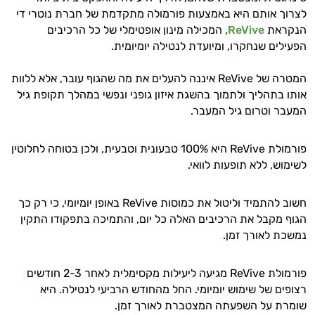
לצרוך אותם היא באמצעות פורמולה מתקדמת של חברת נוטרי די
הנקראת
ReVive
, המכילה מינון אופטימלי של כל הרכיבים
הפעילים שנחקרו, ומיועדת לנטילה יומיומית.
המטרה של ReVive איננה להעלים את מה שהגוף עובר, אלא ללוות
אותו בתהליך ולתמוך בהשגת איזון גופני ונפשי במהלך תקופת גיל
המעבר וטרום גיל המעבר.
פורמולת ReVive היא 100% טבעונית וטבעית, ולכן בטוחה לחלוטין
לשימוש, ללא תופעות לוואי.
חשוב להתמיד וליטול את כמוסות ReVive באופן יומיומי, כי רק כך
הגוף מקבל את הרכיבים האלה כל יום, והתמיכה בתפקודו התקין
נמשכת לאורך זמן.
פורמולת ReVive מגיעה ליעילות מקסימלית לאחר 2-3 חודשים
רצופים של שימוש יומיומי. החל מהחודש הרביעי לנטילה. היא
שומרת על השפעתה המצטברת לאורך זמן.