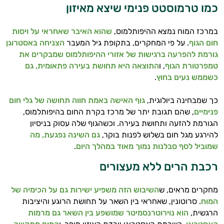
כמו טרמוסטט פנימי שיצא מאיזון
במרכז המוח נמצא ההיפותלמוס,
שהוא האיבר שאחראי על ויסות
חום הגוף
. על פי המחקרים, בתקופת גיל המעבר
הצניחה באסטרוגן
גורמת להפרעה ברגישות של אזורי ההיפותלמוס שמבקרים את
טמפרטורת הגוף
, ו
התוצאה היא תחושת בעירה פתאומית, גם
כשממש נעים בחוץ
.
כך שמבחינה ביולוגית,
גוף האישה באמת חווה תחושה של גלי חום
פנימיים
, שהם תגובת יתר של מרכז בקרת החום בהיפותלמוס,
הגורמת להזעה ותחושת בעירה. וכשהגוף שלה עסוק בניסיון
להירגע מגל חום בשלוש לפנות בוקר,
גם השינה נפגעת, מה
שמוביל לסף סבלנות נמוך מאוד במהלך היום
.
רכבת הרים ללא מעצורים
מחקרים מראים, ש
השיבוש הזה משפיע ישירות גם על הכימיה של
המוח
. סרוטונין, שאחראי בין השאר על תחושת הרוגע והיציבות
הרגשית,
הוא נוירוטרנסמיטר שמושפע בין השאר גם מרמות