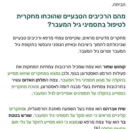
עובדים יחד כדי למקסם תוצאות גם בחיי היום
הביתה.
יום וגם בתחום הכושר והספורט.
מהם הרכיבים הטבעיים שהוכחו מחקרית
המטרה שלי היא להתאים עבורך המלצות
לטיפול בתסמיני גיל המעבר?
אישיות מבוססות מדעית.
מחקרים מדעיים מראים, שקיימים צמחי מרפא ורכיבים טבעיים
זה הזמן להתחיל. איך אוכל לעזור?
שביכולתם לתמוך ביציבות ובאיזון הגופני והנפשי בתקופת גיל
המעבר וטרום גיל המעבר.
קוהוש שחור
הוא צמח שמכיל תרכובות צמחיות המחקות את
פעילות הורמון האסטרוגן בגוף, ולכן
נמצא במחקרים שהוא מסייע
בהקלה על מגוון תסמיני גיל המעבר
. צמח ה
תלתן האדום
עשיר
בתרכובות צמחיות בעלי מבנה דומה לאסטרוגן, ו
הוכח מחקרית
כמסייע בהקלה על תסמינים אופייניים לגיל המעבר
.
שיח אברהם
הוא צמח בעל השפעה מאזנת הורמונלית, ו
מחקרים
קליניים מראים כי הוא מקל על תסמיני גיל המעבר
.
שורש בטטת
בר
הוא עוד צמח מרפא ש
נמצא כי הוא מסייע להקל על גלי חום
והזעת הלילה
[5].