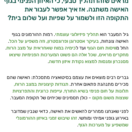
מראים שזהו תהליך טבעי, כי האיזון הפנימי בגוף
האישה משתנה. אז איך אפשר לעבור את
התקופה הזו ולשמור על שפיות ועל שלום בית?
גיל המעבר הוא
תהליך פיזיולוגי עוצמתי
. רמות ההורמונים בגוף
האישה צונחות,
בעיקר אסטרוגן ופרוגסטרון, וזה משפיע על הכל
.
החל מ
וויסות חום הגוף
ועד ל
כימיה במוח שאחראית על מצב הרוח
.
מחקרים מראים, שכל אלה הם פשוט המערכות הפנימיות שיצאו
מסנכרון ומנסות למצוא נקודת איזון חדשה
.
גברים רבים מוצאים את עצמם בסיטואציה מתסכלת: האישה שהם
מכירים מתנהגת פתאום אחרת.
תנודות קיצוניות במצב הרוח,
תלונות על חום פנימי בשיא החורף, עייפות כרונית והתפרצויות
שצצות משום מקום
- כולן תסמינים שכיחים של תקופת המעבר.
לפני שאנחנו ממהרים להאשים את האישה, כדאי שנבין שמדובר
באירוע גופני אמיתי ומוחשי.
זהו שיבוש זמני באיזון ההורמונלי
שמשפיע על מערכות הגוף
.