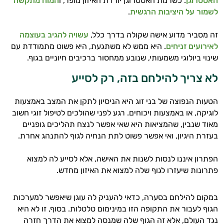
האסטרוגן
. כשרמת האסטרוגן יורדת האיזון מופר, ו
המוח מתקשה
לשמור על היציבות הרגשית
.
זה מסביר מדוע אישה שקולה בדרך כלל,
עשויה להגיב בעוצמה
לאירועים זניחים
. היא ממש לא משתגעת, היא פשוט מתמודדת עם
שינוי ביולוגי משמעותי, שנובע ממחסור ברכיבים חיוניים בגוף.
לא צריך להילחם בזה, רק לסייע
הטעות הנפוצה של בני זוג היא הניסיון לתקן את המצב באמצעות
לוגיקה, או באמצעות ויכוחים. רגע לפני שהולכים לטיפול זוגי חשוב
היי,
מאוד שנבין, שהמציאות היא שאי אפשר לנצח תהליכים גופניים
אני יועץ הבריאות האישי AI של טבע בריא.
בעזרת היגיון, ואי אפשר פשוט לתת הנחיה לגוף להתנהג אחרת.
התשובות שלי מבוססות על מאגרי מידע קליניים
הפתרון איננו לנסות לשנות את האישה, אלא לסייע לה למצוא
וספרות מקצועית בתחומי הרפואה הטבעית
פתרונות שיעזרו לגוף שלה למצוא את האיזון מחדש.
ותזונת הספורט.
אני כאן כדי לעזור לך להתאים את תוספי
במקום להילחם בסערה, כדאי להעניק לה עוגן שיאפשר למערכות
התזונה ומוצרי הבריאות המדויקים למטרות
הגוף לעבור את התקופה הזו במינימום טלטלות. בסוף, זו לא היא
ולמצב הגופני שלך, ולהסביר לך אילו רכיבים
נגד העולם, אלא זה הגוף שלה שמנסה למצוא את הדרך חזרה