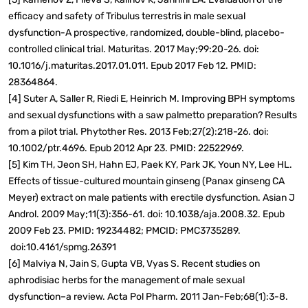
efficacy and safety of Tribulus terrestris in male sexual
dysfunction-A prospective, randomized, double-blind, placebo-
controlled clinical trial. Maturitas. 2017 May;99:20-26. doi:
10.1016/j.maturitas.2017.01.011. Epub 2017 Feb 12. PMID:
28364864.
[4] Suter A, Saller R, Riedi E, Heinrich M. Improving BPH symptoms
and sexual dysfunctions with a saw palmetto preparation? Results
from a pilot trial. Phytother Res. 2013 Feb;27(2):218-26. doi:
10.1002/ptr.4696. Epub 2012 Apr 23. PMID: 22522969.
[5] Kim TH, Jeon SH, Hahn EJ, Paek KY, Park JK, Youn NY, Lee HL.
Effects of tissue-cultured mountain ginseng (Panax ginseng CA
Meyer) extract on male patients with erectile dysfunction. Asian J
Androl. 2009 May;11(3):356-61. doi: 10.1038/aja.2008.32. Epub
2009 Feb 23. PMID: 19234482; PMCID: PMC3735289.
doi:10.4161/spmg.26391
[6] Malviya N, Jain S, Gupta VB, Vyas S. Recent studies on
aphrodisiac herbs for the management of male sexual
dysfunction–a review. Acta Pol Pharm. 2011 Jan-Feb;68(1):3-8.