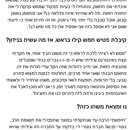
איבדתי את החשק, והתחילו לי בעיות תפקוד שממש קלקלו לי את
החוויה הזאת. וזה לא שהייתי איזה פדלאה כן? אני מתאמן באופן
קבוע, אוכל סבבה בלי יותר מדי ג׳אנק. אז זה חירפן אותי כי ידעתי
שאם אני לא אטפל בזה אני אפסיד את כל מה שיש לנו”.
קיבלת פטיש חמש קילו בראש. אז מה עשית בנידון?
“ממש לא רציתי ללכת לרופא כי זה פשוט הביך אותי, אז חקרתי
קצת באינטרנט וגיליתי שיש ה-מ-ו-ן גברים בגילי שסובלים
מהבעיה הזאת. אני חייב להודות שזה הקל עליי לגלות את זה.
פתאום הבנתי שאני אחד מרבים. החלטתי לנסות למצוא פתרון
טבעי, בלי תרופות, תופעות לוואי וסיכונים. משהו שיחזיר לי ולאשתי
את הסיפוק וההנאה במיטה לאורך זמן, כי אני לא מוכן לאבד את
האינטימיות בינינו ולתת לזה להרוס לנו את הזוגיות”.
נו ומצאת משהו כזה?
“חיפשתי הרבה עד שנתקלתי במוצר שתפס לי את תשומת הלב,
נוטרי מן של חברת נוטרי די. בדקתי על החברה הזו וגיליתי שהיא