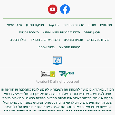
משלוחים
אודות
מדיניות החזרות
צרו קשר
מחיקת חשבון
איסוף עצמי
תקנון האתר
מדיניות פרטיות ותנאי שימוש
הצהרת נגישות
מועדון טבע בריא
תכנית שותפים
תכנית שותפים נוטרי די
מילון רכיבים
לקוחות ממליצים
ביטול עסקה
tevabari © all right reserved
המידע באתר אינו מיועד להנחות את הציבור או לשמש לגביו כהמלצה או הוראה או
עצה לשימוש או שינוי או הורדה של תרופה כלשהיא, ואין בו תחליף לייעוץ רפואי
פרטני או אחר. הכתוב באתר אינו מהווה המלצה רפואית כלשהי. המוצרים באתר
אינם תרופות ואינם מיועדים לרפא מחלה כלשהי. השימוש במוצרים עשוי להוביל
לתוצאות שונות מאדם לאדם, והמשתמשים באתר מוותרים בזאת על כל טענה,
תביעה או דרישה מהחברה בהקשר זה. נשים בהיריון, מניקות, ילדים והנוטלים