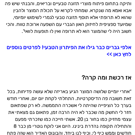
ותיקה בתחום פיתוח מוצרי תזונה טבעיים ובריאים, והבנתי שיש פה
אבא ואמא מה שנקרא. שמחתי לקרוא על תכולת המוצר ולהבין
שהוא לא תרופתי אלא תוסף תזונה טבעי לגמרי לשימוש יומיומי,
שמיועד ספציפית לחיזוק האון הגברי עם השפעה ארוכת טווח. והכי
חשוב היה לי שהמוצר הוא לא תרופה ואין לו תופעות לוואי”.
אלפי גברים כבר גילו את הפיתרון הטבעי! לפרטים נוספים
לחץ כאן >>
אז רכשת ומה קרה?
היי,
“אחרי יומיים שלושה המוצר הגיע באריזה שלא עושה פדיחות, בכל
אני יועץ הבריאות האישי AI של טבע בריא.
זאת חשובה פה הדיסקרטיות. התחלתי לקחת יום יום, ואחרי חודש
בערך כל הציפייה שהיתה לי אשכרה התממשה. לא רק שפתאום
התשובות שלי מבוססות על מאגרי מידע קליניים
חזר לי החשק מה שכבר לא היה הרבה זמן, פתאום גם מצאתי את
וספרות מקצועית בתחומי הרפואה הטבעית
עצמי מחזיק כמו בחור בן 20. אשתי חייכה כמו שזכרתי מפעם
ותזונת הספורט.
והתחילה תקופה נהדרת בינינו. היום אני לוקח נוטרי מן כבר 8
אני כאן כדי לעזור לך להתאים את תוספי
חודשים וממש כיף לי, וכיף לנו ביחד. והבונוס האדיר הוא שזה פתח