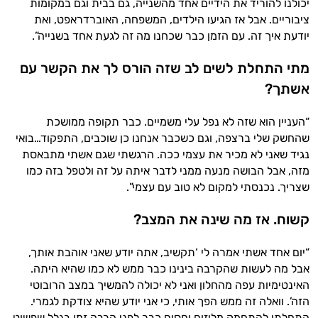
יכולנו להוריד את הידיים אחד מהשנייה, גם בבית וגם במקומות
ציבוריים. אבל אז הגיעו הילדים, המשפחה, האוברדראפט, ואת
יודעת איך זה. עם הזמן כבר שכחנו מה זה לגעת אחד בשנייה”.
מתי התחלת לשים לב שזה הורס לך את הקשר עם
אשתך?
“העניין הוא שזה לא נפל עלי משמיים. כבר תקופה ממושכת
שהחשק שלי ברצפה, וגם כשכבר אנחנו כן שוכבים, התפקוד…בואי
נגיד שאני לא מכיר את עצמי ככה. הרגשתי שגם אשתי מתבאסת
מזה, אבל הבושה מנעה ממני לדבר איתה על זה ולטפל בזה כמו
שצריך. נכנסתי למקום לא טוב עם עצמי”.
קשוח. אז מה שינה את המצב?
“יום אחד אשתי אמרה לי ‘תקשיב, אתה יודע שאני אוהבת אותך,
אבל מה לעשות שהקרבה בינינו כבר ממש לא כמו שהיא היתה.
האינטימיות עפה מהחלון ואני לא יכולה להמשיך במצב הרובוטי
הזה’. וואלה זה ממש הפך אותי, כי אני יודע שהיא צודקת לגמרי.
התחלתי להתחמק מליזום יחסים כבר לפני הרבה זמן בגלל שפשוט