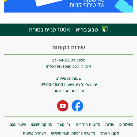
אני יועץ הבריאות האישי AI של טבע בריא.
התשובות שלי מבוססות על מאגרי מידע קליניים
וספרות מקצועית בתחומי הרפואה הטבעית
טבע בריא
- 100% קנייה בטוחה
ותזונת הספורט.
אני כאן כדי לעזור לך להתאים את תוספי
שירות לקוחות
התזונה ומוצרי הבריאות המדויקים למטרות
ולמצב הגופני שלך, ולהסביר לך אילו רכיבים
טלפון:
03-6485501
עובדים יחד כדי למקסם תוצאות גם בחיי היום
אימייל:
info@tevabari.co.il
יום וגם בתחום הכושר והספורט.
שעות הפעילות:
ימים א'-ה' בין השעות 09:00-15:00
המטרה שלי היא להתאים עבורך המלצות
ערבי חג וחג – סגור.
אישיות מבוססות מדעית.
זה הזמן להתחיל. איך אוכל לעזור?
משלוחים
אודות
מדיניות החזרות
צרו קשר
מחיקת חשבון
איסוף עצמי
תקנון האתר
מדיניות פרטיות ותנאי שימוש
הצהרת נגישות