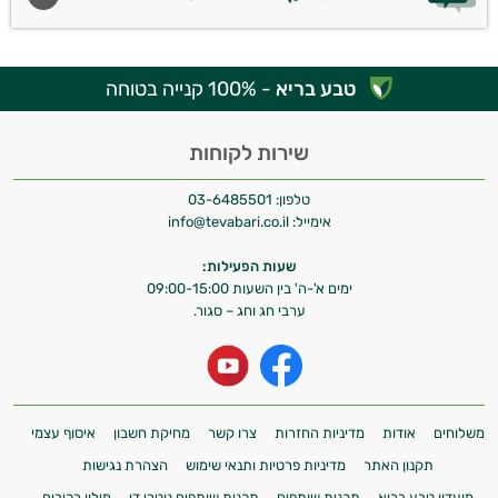
טבע בריא
- 100% קנייה בטוחה
שירות לקוחות
טלפון:
03-6485501
אימייל:
info@tevabari.co.il
שעות הפעילות:
ימים א'-ה' בין השעות 09:00-15:00
ערבי חג וחג – סגור.
משלוחים
אודות
מדיניות החזרות
צרו קשר
מחיקת חשבון
איסוף עצמי
תקנון האתר
מדיניות פרטיות ותנאי שימוש
הצהרת נגישות
מועדון טבע בריא
תכנית שותפים
תכנית שותפים נוטרי די
מילון רכיבים