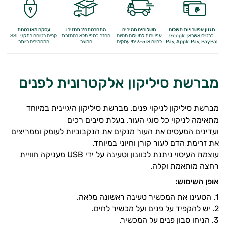
מגוון אפשרויות תשלום
משלוחים מהירים
התחרטתם? תחזירו
עסקה מאובטחת
כרטיס אשראי, Google
אפשרות למשלוח מהיום
החזר כספי מלא
בהחזרת
קנייה בטוחה בתקני SSL
Apple Pay, PayPal
Pay,
להיום או 3-5 ימי עסקים
המוצר
המחמירים ביותר
מברשת סיליקון אלקטרונית לפנים
מברשת סיליקון לניקוי פנים. מברשת סיליקון היגיינית במיוחד
מתאימה לניקוי כל סוגי העור. בעלת סיבים רכים
ועדינים המעסים את העור מנקים את הנקבוביות לעומק וממריצים
את זרימת הדם לעור קורן וחיוני במיוחד.
עוצמת העיסוי ניתנת לכוונון וטעינה על ידי USB מעניקה חוויית
רחצה מותאמת וקלה.
אופן השימוש
:
1. הטעינו את המכשיר טעינה ראשונה מלאה.
2. יש להקפיד על פנים ועל מכשיר לחים.
3. הניחו סבון פנים על המכשיר.