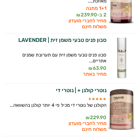
מאוזנת,...
אני יועץ הבריאות האישי AI של טבע בריא.
1+1 מתנה
2 ב-
239.90
₪
התשובות שלי מבוססות על מאגרי מידע קליניים
מחיר לחברי מועדון
וספרות מקצועית בתחומי הרפואה הטבעית
משלוח חינם
ותזונת הספורט.
סבון פנים טבעי משמן זית | LAVENDER
אני כאן כדי לעזור לך להתאים את תוספי
התזונה ומוצרי הבריאות המדויקים למטרות
סבון פנים טבעי משמן זית עם תערובת שמנים
ולמצב הגופני שלך, ולהסביר לך אילו רכיבים
אתריים...
עובדים יחד כדי למקסם תוצאות גם בחיי היום
63.90
₪
יום וגם בתחום הכושר והספורט.
מחיר באתר
המטרה שלי היא להתאים עבורך המלצות
נוטרי קולגן + | נוטרי די
אישיות מבוססות מדעית.
זה הזמן להתחיל. איך אוכל לעזור?
הקולגן של נוטרי די מכיל פי 4 יותר קולגן בהשוואה...
229.90
₪
מחיר לחברי מועדון
משלוח חינם