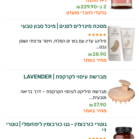
1+1 מתנה
2 ב-
229.90
₪
בלעדי לחברי מועדון
מסכת מינרלים לפנים | מיכל סבון טבעי
פילינג עדין עם בוץ ים המלח, חימר צרפתי ושמן
נבט...
28.90
₪
מחיר באתר
מברשת עיסוי לקרקפת | LAVENDER
מברשת סיליקון לעיסוי הקרקפת – דרך בריאה
וטבעית...
37.90
₪
מחיר באתר
נוטרי כורכומין - ננו כורכומין ליפוזומלי | נוטרי
די