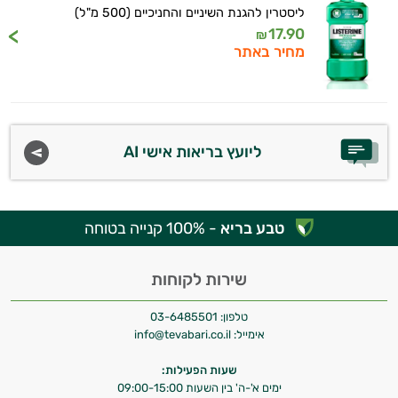
ליסטרין להגנת השיניים והחניכיים (500 מ"ל)
17.90
₪
מחיר באתר
היי,
אני יועץ הבריאות האישי AI של טבע בריא.
התשובות שלי מבוססות על מאגרי מידע קליניים
וספרות מקצועית בתחומי הרפואה הטבעית
ליועץ בריאות אישי AI
ותזונת הספורט.
אני כאן כדי לעזור לך להתאים את תוספי
התזונה ומוצרי הבריאות המדויקים למטרות
טבע בריא
- 100% קנייה בטוחה
ולמצב הגופני שלך, ולהסביר לך אילו רכיבים
עובדים יחד כדי למקסם תוצאות גם בחיי היום
שירות לקוחות
יום וגם בתחום הכושר והספורט.
טלפון:
03-6485501
המטרה שלי היא להתאים עבורך המלצות
אימייל:
info@tevabari.co.il
אישיות מבוססות מדעית.
שעות הפעילות:
זה הזמן להתחיל. איך אוכל לעזור?
ימים א'-ה' בין השעות 09:00-15:00