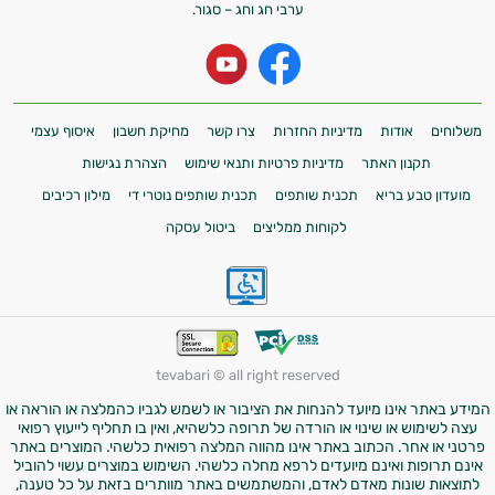
ערבי חג וחג – סגור.
משלוחים
אודות
מדיניות החזרות
צרו קשר
מחיקת חשבון
איסוף עצמי
תקנון האתר
מדיניות פרטיות ותנאי שימוש
הצהרת נגישות
מועדון טבע בריא
תכנית שותפים
תכנית שותפים נוטרי די
מילון רכיבים
לקוחות ממליצים
ביטול עסקה
tevabari © all right reserved
המידע באתר אינו מיועד להנחות את הציבור או לשמש לגביו כהמלצה או הוראה או
עצה לשימוש או שינוי או הורדה של תרופה כלשהיא, ואין בו תחליף לייעוץ רפואי
פרטני או אחר. הכתוב באתר אינו מהווה המלצה רפואית כלשהי. המוצרים באתר
אינם תרופות ואינם מיועדים לרפא מחלה כלשהי. השימוש במוצרים עשוי להוביל
לתוצאות שונות מאדם לאדם, והמשתמשים באתר מוותרים בזאת על כל טענה,