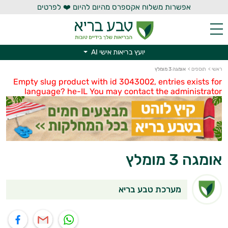
אפשרות משלוח אקספרס מהיום להיום ❤️ לפרטים
יועץ בריאות אישי AI
יועץ בריאות אישי AI
ראשי
>
תוספים
>
אומגה 3 מומלץ
Empty slug product with id 3043002, entries exists for
language? he-IL You may contact the administrator
אומגה 3 מומלץ
מערכת טבע בריא
תוף בוואטסאפ
שיתוף במייל
שיתוף בפייסבוק