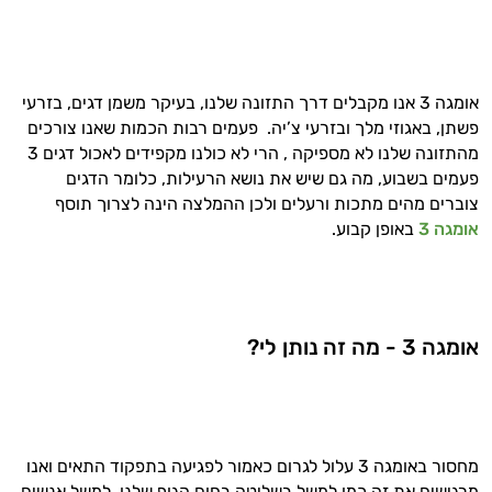
אומגה 3 אנו מקבלים דרך התזונה שלנו, בעיקר משמן דגים, בזרעי
פשתן, באגוזי מלך ובזרעי צ’יה. פעמים רבות הכמות שאנו צורכים
היי,
אני יועץ הבריאות האישי AI של טבע בריא.
מהתזונה שלנו לא מספיקה , הרי לא כולנו מקפידים לאכול דגים 3
פעמים בשבוע, מה גם שיש את נושא הרעילות, כלומר הדגים
התשובות שלי מבוססות על מאגרי מידע קליניים
צוברים מהים מתכות ורעלים ולכן ההמלצה הינה לצרוך תוסף
וספרות מקצועית בתחומי הרפואה הטבעית
אומגה 3
באופן קבוע.
ותזונת הספורט.
אני כאן כדי לעזור לך להתאים את תוספי
התזונה ומוצרי הבריאות המדויקים למטרות
אומגה 3 - מה זה נותן לי?
ולמצב הגופני שלך, ולהסביר לך אילו רכיבים
עובדים יחד כדי למקסם תוצאות גם בחיי היום
יום וגם בתחום הכושר והספורט.
המטרה שלי היא להתאים עבורך המלצות
אישיות מבוססות מדעית.
מחסור באומגה 3 עלול לגרום כאמור לפגיעה בתפקוד התאים ואנו
מרגישים את זה כמו למשל בשליטה בחום הגוף שלנו. למשל אנשים