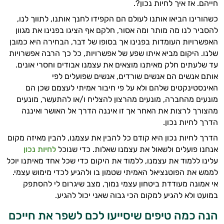
חייהם. אז איך לחיות נכון?.
כשהורינו הביאו אותנו לעולם הם הקפידו לחנך אותנו, לתווך לנו,
להסביר לנו מה מותר ומה אסור, חלקם אף הציגו בפנינו את מגוון
האפשרויות העומדות בפנינו אך בסופו של דבר, הבחירה היא כמובן
שלנו. היקום מביא איתו שפע של אפשרויות, כל כך הרבה אפשרויות
עד שלעתים חלק מאיתנו מוצאים את עצמנו אבודים וחסרי אונים.
אותם אנשים הם אנשים שורדים, אנשים שפועלים לפי
האינסטינקטים שלהם ולא על פי חיבור אמיתי לעצמם שכן הם
מונעים מהחברה, מונעים מהרצון להצליח ו/או להתעשר, מונעים
מהצורך לרצות את האחר אך זו איננה הדרך אל האושר ואיננה
הדרך לחיות נכון.
הדרך לחיות נכון היא קודם כל להבין את עצמנו, להבין מאיזה מקום
אנחנו פועלים ולשאול את עצמנו שאלות. כדי שנוכל
לחיות נכון
היי,
עלינו ללמוד את עצמנו, ללמוד את היקום כדי שכל אחד מאיתנו יוכל
אני יועץ הבריאות האישי AI של טבע בריא.
לממש את הפוטנציאל האמיתי שטמון בו ולהגיע לכדי מימוש עצמי.
התשובות שלי מבוססות על מאגרי מידע קליניים
אי אמונה מעודדת ביטחון עצמי נמוך, מצב שיגרום לי להסתפק
וספרות מקצועית בתחומי הרפואה הטבעית
במועט ולא להגיע למקום הכי גבוה שאני יכול להגיע.
ותזונת הספורט.
הנה כמה טיפים שיסייעו לכם לשפר את חייכם