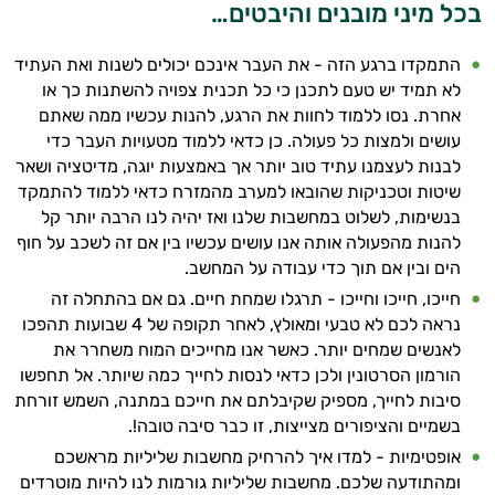
אני כאן כדי לעזור לך להתאים את תוספי
בכל מיני מובנים והיבטים…
התזונה ומוצרי הבריאות המדויקים למטרות
ולמצב הגופני שלך, ולהסביר לך אילו רכיבים
התמקדו ברגע הזה - את העבר אינכם יכולים לשנות ואת העתיד
עובדים יחד כדי למקסם תוצאות גם בחיי היום
לא תמיד יש טעם לתכנן כי כל תכנית צפויה להשתנות כך או
יום וגם בתחום הכושר והספורט.
אחרת. נסו ללמוד לחוות את הרגע, להנות עכשיו ממה שאתם
עושים ולמצות כל פעולה. כן כדאי ללמוד מטעויות העבר כדי
המטרה שלי היא להתאים עבורך המלצות
לבנות לעצמנו עתיד טוב יותר אך באמצעות יוגה, מדיטציה ושאר
אישיות מבוססות מדעית.
שיטות וטכניקות שהובאו למערב מהמזרח כדאי ללמוד להתמקד
בנשימות, לשלוט במחשבות שלנו ואז יהיה לנו הרבה יותר קל
זה הזמן להתחיל. איך אוכל לעזור?
להנות מהפעולה אותה אנו עושים עכשיו בין אם זה לשכב על חוף
הים ובין אם תוך כדי עבודה על המחשב.
חייכו, חייכו וחייכו - תרגלו שמחת חיים. גם אם בהתחלה זה
נראה לכם לא טבעי ומאולץ, לאחר תקופה של 4 שבועות תהפכו
לאנשים שמחים יותר. כאשר אנו מחייכים המוח משחרר את
הורמון הסרטונין ולכן כדאי לנסות לחייך כמה שיותר. אל תחפשו
סיבות לחייך, מספיק שקיבלתם את חייכם במתנה, השמש זורחת
בשמיים והציפורים מצייצות, זו כבר סיבה טובה!.
אופטימיות - למדו איך להרחיק מחשבות שליליות מראשכם
ומהתודעה שלכם. מחשבות שליליות גורמות לנו להיות מוטרדים