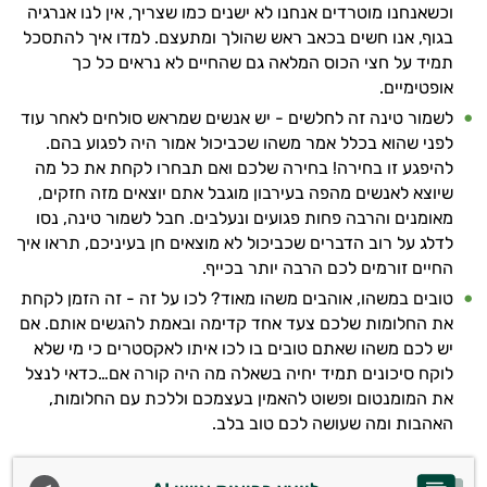
וכשאנחנו מוטרדים אנחנו לא ישנים כמו שצריך, אין לנו אנרגיה
בגוף, אנו חשים בכאב ראש שהולך ומתעצם. למדו איך להתסכל
תמיד על חצי הכוס המלאה גם שהחיים לא נראים כל כך
אופטימיים.
לשמור טינה זה לחלשים - יש אנשים שמראש סולחים לאחר עוד
לפני שהוא בכלל אמר משהו שכביכול אמור היה לפגוע בהם.
להיפגע זו בחירה! בחירה שלכם ואם תבחרו לקחת את כל מה
שיוצא לאנשים מהפה בעירבון מוגבל אתם יוצאים מזה חזקים,
מאומנים והרבה פחות פגועים ונעלבים. חבל לשמור טינה, נסו
לדלג על רוב הדברים שכביכול לא מוצאים חן בעיניכם, תראו איך
החיים זורמים לכם הרבה יותר בכייף.
טובים במשהו, אוהבים משהו מאוד? לכו על זה - זה הזמן לקחת
את החלומות שלכם צעד אחד קדימה ובאמת להגשים אותם. אם
יש לכם משהו שאתם טובים בו לכו איתו לאקסטרים כי מי שלא
לוקח סיכונים תמיד יחיה בשאלה מה היה קורה אם…כדאי לנצל
את המומנטום ופשוט להאמין בעצמכם וללכת עם החלומות,
האהבות ומה שעושה לכם טוב בלב.