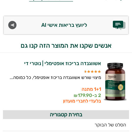
אני כאן כדי לעזור לך להתאים את תוספי
התזונה ומוצרי הבריאות המדויקים למטרות
ולמצב הגופני שלך, ולהסביר לך אילו רכיבים
ליועץ בריאות אישי AI
עובדים יחד כדי למקסם תוצאות גם בחיי היום
יום וגם בתחום הכושר והספורט.
אנשים שקנו את המוצר הזה קנו גם
המטרה שלי היא להתאים עבורך המלצות
אישיות מבוססות מדעית.
אשווגנדה בריכוז אופטימלי | נוטרי די
זה הזמן להתחיל. איך אוכל לעזור?
מיצוי שורש אשווגנדה בריכוז אופטימלי, כל כמוסה...
1+1 מתנה
2 ב-
179.90
₪
בלעדי לחברי מועדון
בחירת קטגוריה
הסלט של הבוקר