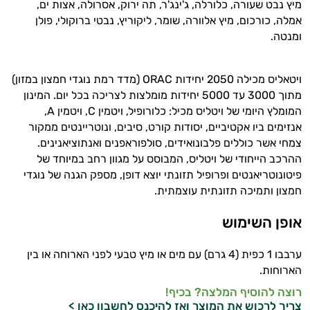
מיץ נבט שעורה, כלורלה, ג'ינג'ר, תה ירוק, אסרולה, אצות ים,
אמלה, כורכום, מיץ אלוורה, שומר, ליקוריץ, נבטי ברוקולי, פולן
ומנטה.
ויטאליס מכילה 2050 יחידות ORAC (מדד רמת נוגדי חמצון במזון)
מתוך 3000 עד 5000 יחידות מומלצות לצריכה בכל יום. המינון
המומלץ היומי של ויטליס מכיל: כלורופיל, ויטמין C, ויטמין A,
אנזימים ביו אקטיביים, יסודות קורט, סיבים, ונוטריינטים ממקור
צמחי אשר כוללים פלבונואידים, סולפוראפנים ואנתוציאנינים.
ההרכב הייחודי של ויטליס, המבוסס על מגוון רחב במיוחד של
פיטונוטריאנטים ופרופיל תזונתי יוצא דופן, מספק הגנה של נוגדי
חמצון ותמיכה תזונתית עוצמתית.
אופן השימוש
היי,
אני יועץ הבריאות האישי AI של טבע בריא.
ערבבו 1 כפית (4 גרם) עם מים או מיץ טבעי לפני הארוחה או בין
הארוחות.
התשובות שלי מבוססות על מאגרי מידע קליניים
וספרות מקצועית בתחומי הרפואה הטבעית
רוצה להוסיף המלצה? בכיף!
ותזונת הספורט.
צריך לרכוש את המוצר ואז
להיכנס לחשבון כאן >