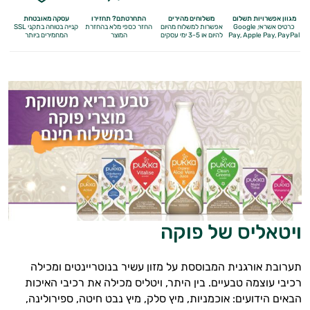
מגוון אפשרויות תשלום
משלוחים מהירים
התחרטתם? תחזירו
עסקה מאובטחת
כרטיס אשראי, Google
אפשרות למשלוח מהיום
החזר כספי מלא
בהחזרת
קנייה בטוחה בתקני SSL
Apple Pay, PayPal
Pay,
להיום או 3-5 ימי עסקים
המוצר
המחמירים ביותר
ויטאליס של פוקה
תערובת אורגנית המבוססת על מזון עשיר בנוטריינטים ומכילה
רכיבי עוצמה טבעיים. בין היתר, ויטליס מכילה את רכיבי האיכות
הבאים הידועים: אוכמניות, מיץ סלק, מיץ נבט חיטה, ספירולינה,