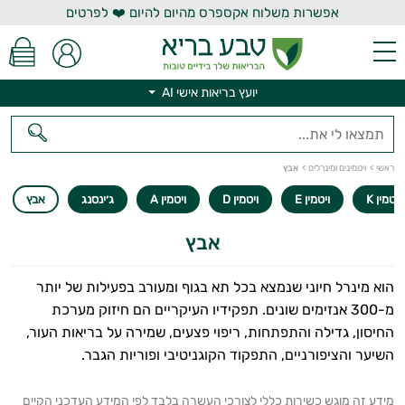
אפשרות משלוח אקספרס מהיום להיום ❤️ לפרטים
יועץ בריאות אישי AI
יועץ בריאות אישי AI
ראשי
>
ויטמינים ומינרלים
>
אבץ
ויטמין K
ויטמין E
ויטמין D
ויטמין A
ג׳ינסנג
אבץ
אבץ
הוא מינרל חיוני שנמצא בכל תא בגוף ומעורב בפעילות של יותר
מ-300 אנזימים שונים. תפקידיו העיקריים הם חיזוק מערכת
החיסון, גדילה והתפתחות, ריפוי פצעים, שמירה על בריאות העור,
השיער והציפורניים, התפקוד הקוגניטיבי ופוריות הגבר.
מידע זה מוגש כשירות כללי לצורכי העשרה בלבד לפי המידע העדכני הקיים