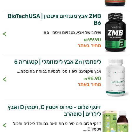
ויטמין K
ZMB אבץ מגנזיום וויטמין BioTechUSA |
B6
זעפרן
שילוב של אבץ, מגנזיום וויטמין B6
מורינגה
99.90
₪
מחיר באתר
ליפוזמין Zn אבץ ליפוזומלי | קטגוריה 5
אבץ פיקולינט ליפוזומלי לספיגה גבוהה בתוספת...
96.90
₪
מחיר באתר
זינקי פלוס - סירופ ויטמין C, ויטמין D ואבץ
לילדים | סופהרב
זינקי פלוס הינו סירופ המותאם במיוחד לילדים ומכיל
ויטמין C,...