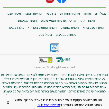
משלוחים
אודות
מדיניות החזרות
צרו קשר
מחיקת חשבון
איסוף עצמי
תקנון האתר
מדיניות פרטיות ותנאי שימוש
הצהרת נגישות
מועדון טבע בריא
תכנית שותפים
תכנית שותפים נוטרי די
מילון רכיבים
לקוחות ממליצים
ביטול עסקה
tevabari © all right reserved
המידע באתר אינו מיועד להנחות את הציבור או לשמש לגביו כהמלצה או הוראה או
עצה לשימוש או שינוי או הורדה של תרופה כלשהיא, ואין בו תחליף לייעוץ רפואי
פרטני או אחר. הכתוב באתר אינו מהווה המלצה רפואית כלשהי. המוצרים באתר
אינם תרופות ואינם מיועדים לרפא מחלה כלשהי. השימוש במוצרים עשוי להוביל
לתוצאות שונות מאדם לאדם, והמשתמשים באתר מוותרים בזאת על כל טענה,
תביעה או דרישה מהחברה בהקשר זה. נשים בהיריון, מניקות, ילדים והנוטלים
תרופות מרשם – יש להיוועץ ברופא לפני השימוש במוצרים. התמונות באתר הן
אנו משתמשים בקוקיז לשיפור חוויית השימוש באתר. המשך שימוש
X
להמחשה בלבד.
באתר מהווה הסכמה בהתאם ל
מדיניות הפרטיות