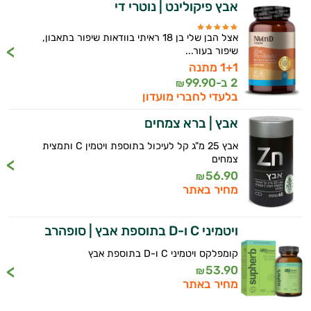
אבץ פיקולינט | נוטרי די
מולטי ויטמינים
תוספי קולגן
אצל הבן שלי בן 18 ראיתי בוודאות שיפור בתאבון,
שיפור בעור...
Q10
1+1 מתנה
2 ב-
99.90
₪
אומגה 3
בלעדי לחברי מועדון
אבץ | ברא צמחים
ברזל
אבץ 25 מ"ג קל לעיכול בתוספת ויטמין C ותמצית
ויטמין A
צמחים
56.90
₪
ויטמין B
מחיר באתר
ויטמין C
ויטמיני C ו-D בתוספת אבץ | סופהרב
ויטמין D
קומפלקס ויטמיני C ו-D בתוספת אבץ
53.90
ויטמין E
₪
מחיר באתר
ויטמינים לנשים