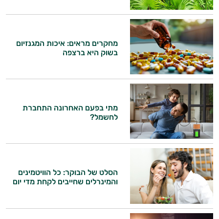
ויטמין K
זעפרן
מחקרים מראים: איכות המגנזיום
בשוק היא ברצפה
מורינגה
היי,
אני יועץ הבריאות האישי AI של טבע בריא.
מתי בפעם האחרונה התחברת
לחשמל?
התשובות שלי מבוססות על מאגרי מידע קליניים
וספרות מקצועית בתחומי הרפואה הטבעית
ותזונת הספורט.
אני כאן כדי לעזור לך להתאים את תוספי
הסלט של הבוקר: כל הוויטמינים
התזונה ומוצרי הבריאות המדויקים למטרות
והמינרלים שחייבים לקחת מדי יום
ולמצב הגופני שלך, ולהסביר לך אילו רכיבים
עובדים יחד כדי למקסם תוצאות גם בחיי היום
יום וגם בתחום הכושר והספורט.