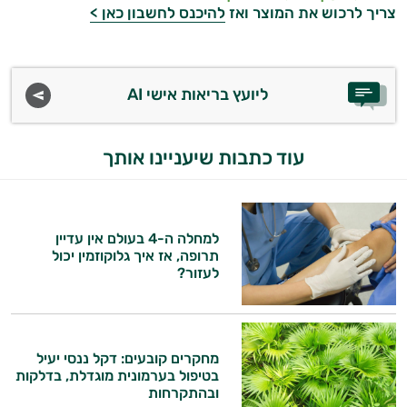
צריך לרכוש את המוצר ואז
להיכנס לחשבון כאן >
ויטמינים לגברים
טבעוניים | VEGAN
ליועץ בריאות אישי AI
כורכום וכורכומין
כרום
עוד כתבות שיעניינו אותך
מגנזיום
סידן
למחלה ה-4 בעולם אין עדיין
פרוביוטיקה
תרופה, אז איך גלוקוזמין יכול
לעזור?
אבץ
תוספים לילדים
מחקרים קובעים: דקל ננסי יעיל
רימונים
בטיפול בערמונית מוגדלת, בדלקות
ובהתקרחות
ג׳ינסנג