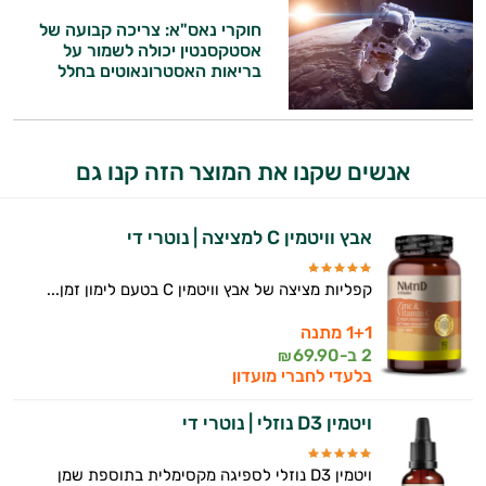
המטרה שלי היא להתאים עבורך המלצות
חוקרי נאס"א: צריכה קבועה של
אסטקסנטין יכולה לשמור על
אישיות מבוססות מדעית.
בריאות האסטרונאוטים בחלל
זה הזמן להתחיל. איך אוכל לעזור?
אנשים שקנו את המוצר הזה קנו גם
אבץ וויטמין C למציצה | נוטרי די
קפליות מציצה של אבץ וויטמין C בטעם לימון זמן...
1+1 מתנה
2 ב-
69.90
₪
בלעדי לחברי מועדון
ויטמין D3 נוזלי | נוטרי די
ויטמין D3 נוזלי לספיגה מקסימלית בתוספת שמן