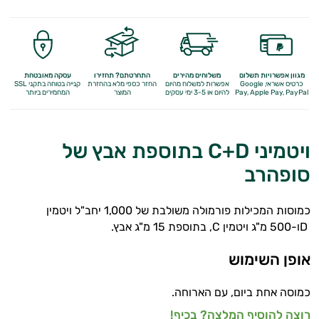
מולטי ויטמינים
תוספי קולגן
Q10
מגוון אפשרויות תשלום
משלוחים מהירים
התחרטתם? תחזירו
עסקה מאובטחת
כרטיס אשראי, Google
אפשרות למשלוח מהיום
החזר כספי מלא
בהחזרת
קנייה בטוחה בתקני SSL
Apple Pay, PayPal
Pay,
להיום או 3-5 ימי עסקים
המוצר
המחמירים ביותר
אומגה 3
ברזל
ויטמיני C+D בתוספת אבץ של
ויטמין A
סופהרב
ויטמין B
כמוסות המכילות פורמולה משולבת של 1,000 יחב"ל ויטמין
ויטמין C
Dו-500 מ"ג ויטמין C, בתוספת 15 מ"ג אבץ.
ויטמין D
אופן השימוש
ויטמין E
כמוסה אחת ביום, עם הארוחה.
ויטמינים לנשים
רוצה להוסיף המלצה? בכיף!