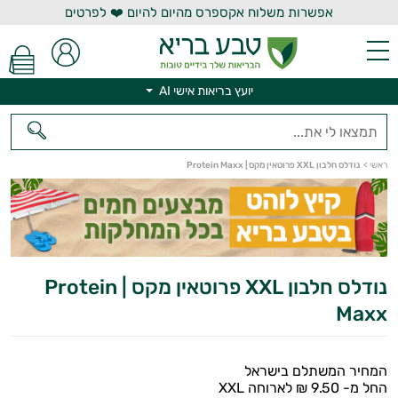
אפשרות משלוח אקספרס מהיום להיום ❤️ לפרטים
יועץ בריאות אישי AI
ראשי
>
נודלס חלבון XXL פרוטאין מקס | Protein Maxx
יועץ בריאות אישי AI
נודלס חלבון XXL פרוטאין מקס | Protein
Maxx
המחיר המשתלם בישראל
החל מ- 9.50 ₪ לארוחה XXL