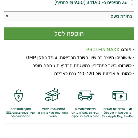
36 חטיפים ב- 341.90 (9.50 ₪ לחטיף)
בחירת טעם
מותג:
PROTEIN MAXX
אישורים:
מיוצר ברישיון משרד הבריאות, עומד בתקן GMP
כשרות:
כשר למהדרין בהשגחת הבד"ץ חוג חתם סופר
כמות:
6 אריזות של 110-120 גרם לאריזה
מגוון אפשרויות תשלום
משלוחים מהירים
התחרטתם? תחזירו
עסקה מאובטחת
כרטיס אשראי, Google
אפשרות למשלוח מהיום
החזר כספי מלא
בהחזרת
קנייה בטוחה בתקני SSL
Apple Pay, PayPal
Pay,
להיום או 3-5 ימי עסקים
המוצר
המחמירים ביותר