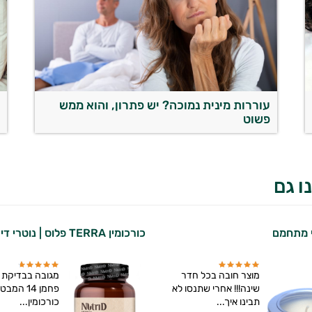
עוררות מינית נמוכה? יש פתרון, והוא ממש
צ
פשוט
ו גם
י מתחמם
כורכומין TERRA פלוס | נוטרי די
מוצר חובה בכל חדר
מגובה בבדיקת
שינה!!! אחרי שתנסו לא
פחמן 14 המ
תבינו איך...
כורכומין...