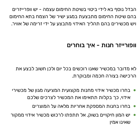
אני כאן כדי לעזור לך להתאים את תוספי
הבדל נוסף בא לידי ביטוי בשיטת החימום עצמה - יש וופרייזרים
התזונה ומוצרי הבריאות המדויקים למטרות
בהם שיטת החימום מתבצעת במגע ישיר של הצמח בתא החימום
ולמצב הגופני שלך, ולהסביר לך אילו רכיבים
ויש מכשירים בהם תהליך האידוי מתבצע על ידי זרימה של אוויר.
עובדים יחד כדי למקסם תוצאות גם בחיי היום
יום וגם בתחום הכושר והספורט.
וופורייזר חנות - איך בוחרים
המטרה שלי היא להתאים עבורך המלצות
אישיות מבוססות מדעית.
זה הזמן להתחיל. איך אוכל לעזור?
לא מדובר במכשיר שאנו רוכשים בכל יום ולכן חשוב לבצע את
הרכישה בצורה חכמה ומבוקרת.
בחרו מכשיר אידוי מחנות מקצועית המציעה מגון של מכשירי
אידוי, כך בקלות תתאימו את המכשיר לצרכים שלכם
בחרו בחנות המספקת אחריות מלאה על המוצרים
יש המון חיקויים בשוק, אל תתפתו לרכוש מכשיר אידוי ממקור
שאינו אמין