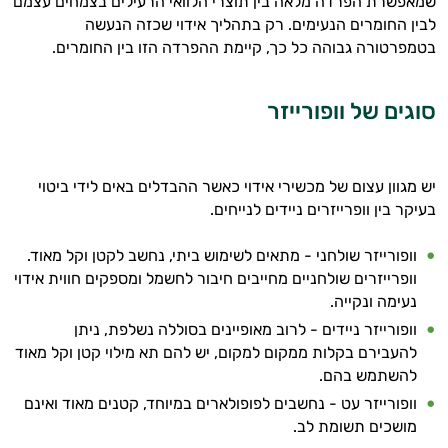
שמאפשרת הפרדה מלאה בין תוצרי הלוואי הרעילים בצמחים עצמם
לבין החומרים הנעימים. רק בתהליך אידוי שכזה הנעשה
בטמפרטורה גבוהה כל כך, קיימת ההפרדה הזו בין החומרים.
סוגים של וופורייזר
יש מגוון עצום של מכשירי אידוי כאשר ההבדלים באים לידי ביטוי
בעיקר בין וופרייזרים ניידים לנייחים.
וופורייזר שולחני - מתאים לשימוש ביתי, נחשב לקטן וקל מאוד.
וופרייזרים שולחניים מחייבים חיבור לחשמל ומספקים חווית אידוי
נעימה ונקייה.
היי,
וופורייזר ניידים - לרוב מאופיינים בסוללה נשלפת, ניתן
אני יועץ הבריאות האישי AI של טבע בריא.
להעבירם בקלות ממקום למקום, יש להם תא מילוי קטן וקל מאוד
להשתמש בהם.
התשובות שלי מבוססות על מאגרי מידע קליניים
וספרות מקצועית בתחומי הרפואה הטבעית
וופורייזר עט - נחשבים לפופולארים במיוחד, קטנים מאוד ואינם
ותזונת הספורט.
מושכים תשומת לב.