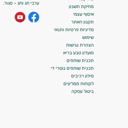
אני כאן כדי לעזור לך להתאים את תוספי
ערבי חג וחג – סגור.
מחיקת חשבון
התזונה ומוצרי הבריאות המדויקים למטרות
ולמצב הגופני שלך, ולהסביר לך אילו רכיבים
איסוף עצמי
עובדים יחד כדי למקסם תוצאות גם בחיי היום
תקנון האתר
יום וגם בתחום הכושר והספורט.
מדיניות פרטיות ותנאי
שימוש
המטרה שלי היא להתאים עבורך המלצות
הצהרת נגישות
אישיות מבוססות מדעית.
מועדון טבע בריא
זה הזמן להתחיל. איך אוכל לעזור?
תכנית שותפים
תכנית שותפים נוטרי די
מילון רכיבים
לקוחות ממליצים
ביטול עסקה