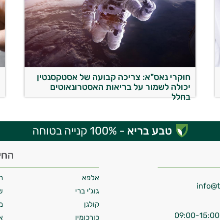
חוקרי נאס"א: צריכה קבועה של אסטקסנטין
ע
יכולה לשמור על בריאות האסטרונאוטים
ח
בחלל
טבע בריא
- 100% קנייה בטוחה
החי
אלפא
ח
גוג'י ברי
ש
קולגן
מ
כורכומין
א