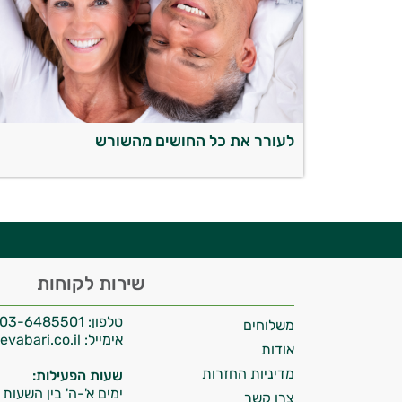
יועץ בריאות אישי AI
לעורר את כל החושים מהשורש
היי,
שירות לקוחות
אני יועץ הבריאות האישי AI של טבע בריא.
טלפון:
03-6485501
משלוחים
התשובות שלי מבוססות על מאגרי מידע קליניים
אימייל:
info@tevabari.co.il
וספרות מקצועית בתחומי הרפואה הטבעית
אודות
ותזונת הספורט.
מדיניות החזרות
שעות הפעילות:
ימים א'-ה' בין השעות 09:00-15:00
צרו קשר