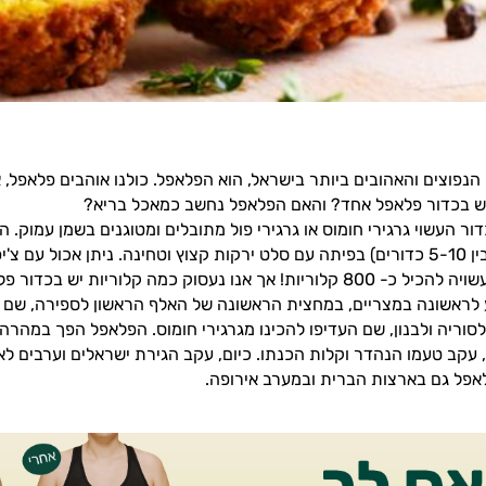
נפוצים והאהובים ביותר בישראל, הוא הפלאפל. כולנו אוהבים פלאפל, א
יש בכדור פלאפל אחד? והאם הפלאפל נחשב כמאכל בריא?
ור העשוי גרגירי חומוס או גרגירי פול מתובלים ומטוגנים בשמן עמוק.
כדורים (לרוב בין 5-10 כדורים) בפיתה עם סלט ירקות קצוץ וטחינה. ניתן אכול 
ך אנו נעסוק כמה קלוריות יש בכדור פלאפל יחיד.
לראשונה במצריים, במחצית הראשונה של האלף הראשון לספירה, שם הי
סוריה ולבנון, שם העדיפו להכינו מגרגירי חומוס. הפלאפל הפך במהרה
 עקב טעמו הנהדר וקלות הכנתו. כיום, עקב הגירת ישראלים וערבים לא
אפל גם בארצות הברית ובמערב אירופה.