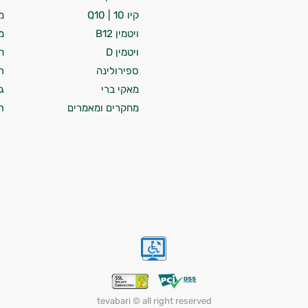
קיו 10 | Q10
מ
ויטמין B12
מ
ויטמין D
ח
ספירולינה
ת
מאקי ברי
ג
מחקרים ומאמרים
ת
tevabari © all right reserved