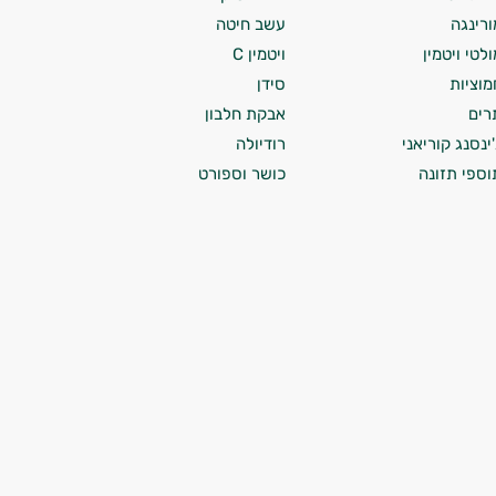
ורינגה
עשב חיטה
ולטי ויטמין
ויטמין C
מוציות
סידן
רים
אבקת חלבון
'ינסנג קוריאני
רודיולה
וספי תזונה
כושר וספורט