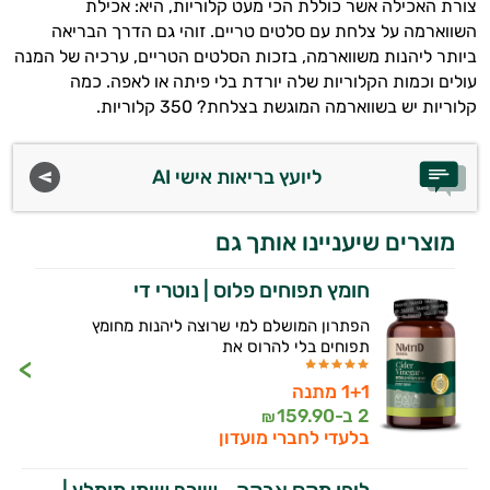
צורת האכילה אשר כוללת הכי מעט קלוריות, היא: אכילת
השווארמה על צלחת עם סלטים טריים. זוהי גם הדרך הבריאה
ביותר ליהנות משווארמה, בזכות הסלטים הטריים, ערכיה של המנה
היי,
עולים וכמות הקלוריות שלה יורדת בלי פיתה או לאפה. כמה
אני יועץ הבריאות האישי AI של טבע בריא.
קלוריות יש בשווארמה המוגשת בצלחת? 350 קלוריות.
התשובות שלי מבוססות על מאגרי מידע קליניים
ליועץ בריאות אישי AI
וספרות מקצועית בתחומי הרפואה הטבעית
ותזונת הספורט.
מוצרים שיעניינו אותך גם
אני כאן כדי לעזור לך להתאים את תוספי
התזונה ומוצרי הבריאות המדויקים למטרות
חומץ תפוחים פלוס | נוטרי די
ולמצב הגופני שלך, ולהסביר לך אילו רכיבים
עובדים יחד כדי למקסם תוצאות גם בחיי היום
הפתרון המושלם למי שרוצה ליהנות מחומץ
יום וגם בתחום הכושר והספורט.
תפוחים בלי להרוס את
1+1 מתנה
המטרה שלי היא להתאים עבורך המלצות
2 ב-
159.90
אישיות מבוססות מדעית.
₪
בלעדי לחברי מועדון
זה הזמן להתחיל. איך אוכל לעזור?