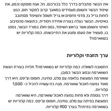
את הבשר מתבלים בדרך כלל בכורכום, הל, אגוז מוסקט וכמון. את
שיפוד הבשר והשומן מעמידים במאונך קרוב למקור חום, כגון:
לוחות גריל גז, מדפי פחמים או גריל חשמל והשיפוד מסתובב
באיטיות. הבשר נצלה בצורה אחידה ויסודית, כתוצאה מהסיבוב
האיטי והשומן אשר בראש השיפוד, נמס וזולג במורד הבשר, נספג
בו, מעשיר את טעמו ומונע את התייבשותו. כמה קלוריות יש
בשווארמה?
ערך תזונתי וקלוריות
התשובה לשאלה: כמה קלוריות יש בשווארמה? תלויה בצורת הגשת
השווארמה ובסוג הבשר כמובן.
שווארמה המוגשת בלאפה עם סלט, טחינה, חומוס וצ'יפס, היא דרך
מאוד נפוצה לאכול שווארמה. מנה כזו עשויה להכיל כ- 1,500
קלוריות.
דרך נוספת ולא פחות נפוצה לאכול שווארמה, היא שווארמה
המוגשת בפיתה עם סלט, טחינה, חומוס וצ'יפס. כמה קלוריות יש
בשווארמה בפיתה? בערך 900 קלוריות.