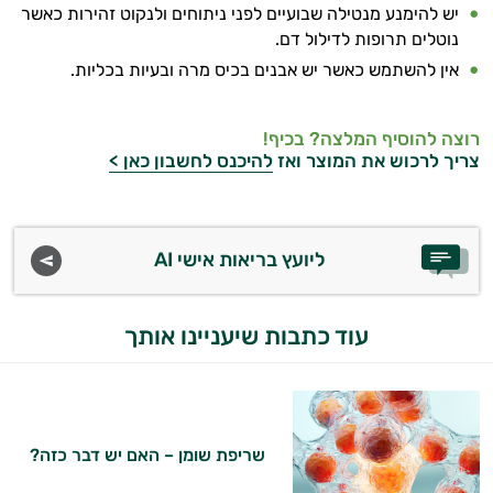
יש להימנע מנטילה שבועיים לפני ניתוחים ולנקוט זהירות כאשר
במשקל
נוטלים תרופות לדילול דם.
קריאטין
אין להשתמש כאשר יש אבנים בכיס מרה ובעיות בכליות.
וחומצות
רוצה להוסיף המלצה? בכיף!
אמינו
צריך לרכוש את המוצר ואז
להיכנס לחשבון כאן >
רטבים
ממרחים
ליועץ בריאות אישי AI
ומזון
עוד כתבות שיעניינו אותך
ויטמינים
לספורטאים
טסטוסטרון
שריפת שומן – האם יש דבר כזה?
הנמכרים