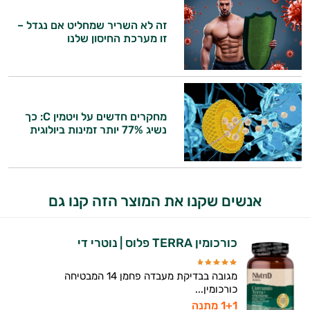
משקאות
זה לא השריר שמחליט אם נגדל –
זו מערכת החיסון שלנו
לספורטאים
מחקרים חדשים על ויטמין C: כך
נשיג 77% יותר זמינות ביולוגית
היי,
אני יועץ הבריאות האישי AI של טבע בריא.
אנשים שקנו את המוצר הזה קנו גם
התשובות שלי מבוססות על מאגרי מידע קליניים
וספרות מקצועית בתחומי הרפואה הטבעית
כורכומין TERRA פלוס | נוטרי די
ותזונת הספורט.
מגובה בבדיקת מעבדה פחמן 14 המבטיחה
אני כאן כדי לעזור לך להתאים את תוספי
כורכומין...
התזונה ומוצרי הבריאות המדויקים למטרות
1+1 מתנה
ולמצב הגופני שלך, ולהסביר לך אילו רכיבים