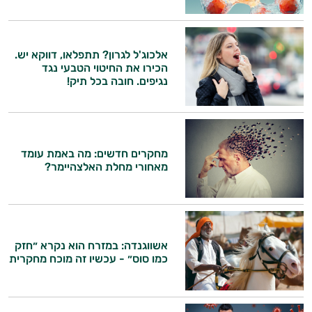
ביותר
אבקות
אלכוג'ל לגרון? תתפלאו, דווקא יש.
הכירו את החיטוי הטבעי נגד
חלבון
נגיפים. חובה בכל תיק!
פאמפ
העלאת
מחקרים חדשים: מה באמת עומד
אנרגיה
מאחורי מחלת האלצהיימר?
פעילות
גופנית
אשווגנדה: במזרח הוא נקרא ״חזק
טבעוניים
כמו סוס״ - עכשיו זה מוכח מחקרית
אביזרי
ספורט