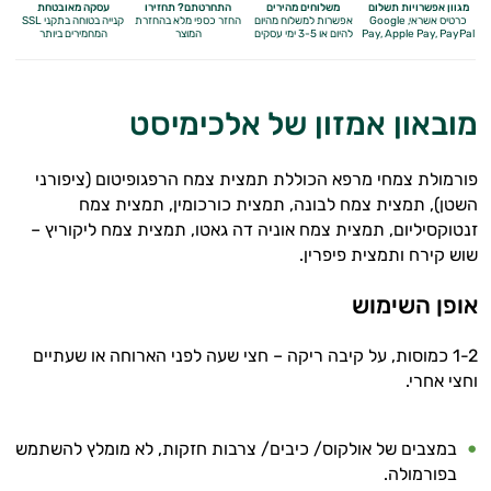
התאוששות
מגוון אפשרויות תשלום
משלוחים מהירים
התחרטתם? תחזירו
עסקה מאובטחת
כרטיס אשראי, Google
אפשרות למשלוח מהיום
החזר כספי מלא
בהחזרת
קנייה בטוחה בתקני SSL
Apple Pay, PayPal
Pay,
להיום או 3-5 ימי עסקים
המוצר
המחמירים ביותר
ומנוחה
שריפת
מובאון אמזון של אלכימיסט
שומן
פורמולת צמחי מרפא הכוללת תמצית צמח הרפגופיטום (ציפורני
לספורטאים
השטן), תמצית צמח לבונה, תמצית כורכומין, תמצית צמח
זנטוקסיליום, תמצית צמח אוניה דה גאטו, תמצית צמח ליקוריץ –
משפרי
שוש קירח ותמצית פיפרין.
ביצועים
אופן השימוש
חטיפי
1-2 כמוסות, על קיבה ריקה – חצי שעה לפני הארוחה או שעתיים
חלבון
וחצי אחרי.
גיינר
במצבים של אולקוס/ כיבים/ צרבות חזקות, לא מומלץ להשתמש
לעלייה
בפורמולה.