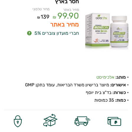
חסר בארץ
מחיר טלפוני
מחיר באתר
99.90
139
₪
₪
מחיר באתר
חברי מועדון צוברים 5%
איכות
מותג:
אלכימיסט
אישורים:
מיוצר ברישיון משרד הבריאות, עומד בתקן GMP
השינה
כשרות:
בד"צ בית יוסף
עיכול
כמות:
35 כמוסות
כאבים
ופציעות