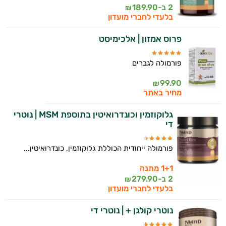
2 ב-
189.90
₪
עובדים יחד כדי למקסם תוצאות גם בחיי היום
בלעדי לחברי מועדון
יום וגם בתחום הכושר והספורט.
פרוס אמזון | אלכימיסט
המטרה שלי היא להתאים עבורך המלצות
אישיות מבוססות מדעית.
פורמולה לגברים
זה הזמן להתחיל. איך אוכל לעזור?
99.90
₪
מחיר באתר
גלוקוזמין וכונדרואיטין בתוספת MSM | נוטרי
די
פורמולה ייחודית הכוללת גלוקוזמין, כונדרואיטין...
1+1 מתנה
2 ב-
279.90
₪
בלעדי לחברי מועדון
נוטרי קולגן + | נוטרי די