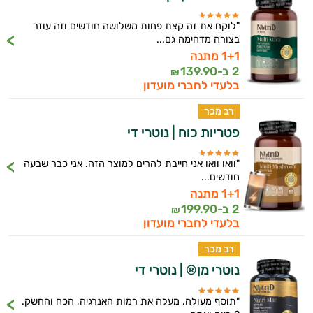
"לוקח את זה קצת פחות משלושה חודשים וזה עוזר
בצורה מדהימה גם...
1+1 מתנה
2 ב-
139.90
₪
בלעדי לחברי מועדון
רב מכר
פטריות כוח | נוטרי די
בעיות עיכול
"וואו וואו אני חייבת להרים למוצר הזה. אני כבר שבעה
חודשים...
בעיות שינה
1+1 מתנה
2 ב-
199.90
₪
גברים
בלעדי לחברי מועדון
הורדת כולסטרול
רב מכר
נוטרי מן® | נוטרי די
חרדה, מתח ודיכאון
"תוסף מעולה. מעלה את רמות האנרגיה, הכח והחשק.
איזון לחץ דם