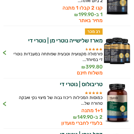
2 ביום ואתה...
קנו 2 קבלו 1 מתנה
אנמיה
1 ב-
199.90
₪
מחיר באתר
אנרגיה וכוח
רב מכר
אקנה
מארז שלישייה נוטרי מן | נוטרי די
בעיות נשימה
פורמולה מקצועית וטבעית שפותחה במעבדות נוטרי
גאוט
די במיוחד...
399.80
₪
גסטריטיס
משלוח חינם
טריבולוס | נוטרי די
דלקות
דלקות פרקים
כמוסות המכילות ריכוז גבוה של מיצוי נקי ואבקה
טהורה של...
דרכי השתן
1+1 מתנה
2 ב-
149.90
₪
הליקובקטר פילורי
בלעדי לחברי מועדון