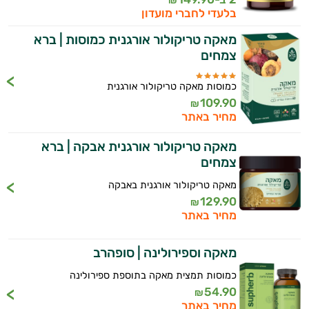
₪
פטרת בציפורניים
בלעדי לחברי מועדון
וספרות מקצועית בתחומי הרפואה הטבעית
ותזונת הספורט.
מאקה טריקולור אורגנית כמוסות | ברא
פיברומיאלגיה
צמחים
אני כאן כדי לעזור לך להתאים את תוספי
ערמונית - פרוסטטה
התזונה ומוצרי הבריאות המדויקים למטרות
כמוסות מאקה טריקולור אורגנית
ולמצב הגופני שלך, ולהסביר לך אילו רכיבים
קנדידה
109.90
₪
עובדים יחד כדי למקסם תוצאות גם בחיי היום
מחיר באתר
יום וגם בתחום הכושר והספורט.
ריכוז ומיקוד
מאקה טריקולור אורגנית אבקה | ברא
המטרה שלי היא להתאים עבורך המלצות
שיפור הזיכרון
צמחים
אישיות מבוססות מדעית.
שלד ומפרקים
מאקה טריקולור אורגנית באבקה
זה הזמן להתחיל. איך אוכל לעזור?
129.90
₪
מחיר באתר
מאקה וספירולינה | סופהרב
כמוסות תמצית מאקה בתוספת ספירולינה
54.90
₪
מחיר באתר