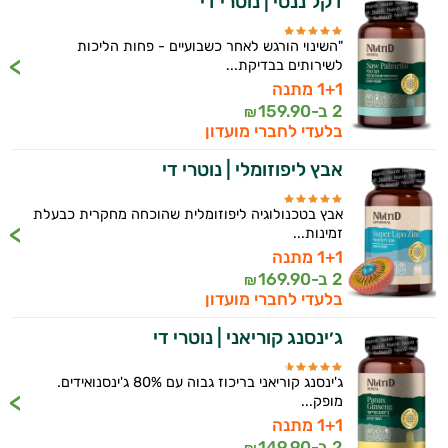
דקל ננסי | נוטרי די
הרגעה
לב וכלי דם
"השינוי הורגש לאחר כשבועיים - פחות הליכות
לשירותים בבדיקת...
מיגרנה - כאב ראש
1+1 מתנה
2 ב-
159.90
₪
מערכת החיסון
בלעדי לחברי מועדון
אבץ ליפוזומלי | נוטרי די
נשים
ניקוי רעלים
אבץ בטכנולוגיה ליפוזומלית שהוכחה מחקרית כבעלת
זמינות...
נשירת שיער
1+1 מתנה
2 ב-
169.90
₪
איזון סוכר
בלעדי לחברי מועדון
ג׳ינסנג קוריאני | נוטרי די
עייפות
עיכוב הזדקנות
היי,
ג'ינסנג קוריאני בריכוז גבוה עם 80% ג'ינסנואידים.
מופק...
אני יועץ הבריאות האישי AI של טבע בריא.
עיניים
1+1 מתנה
2 ב-
149.90
התשובות שלי מבוססות על מאגרי מידע קליניים