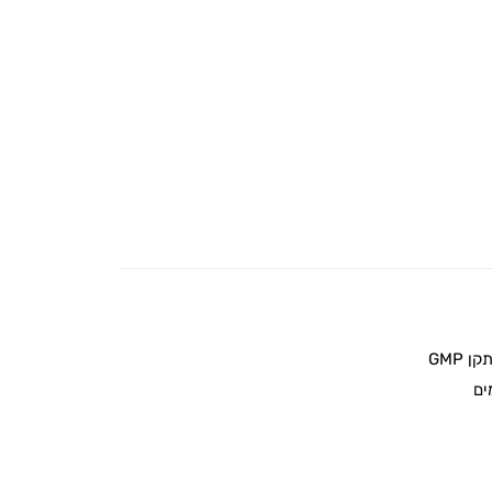
 GMP
ים