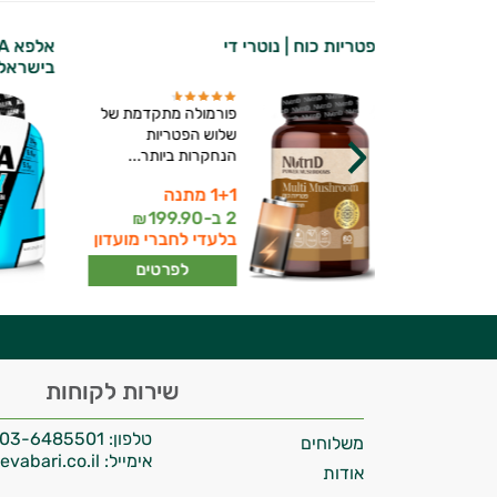
ליפוזומלי |
פטריות כוח | נוטרי די
בישראל
פורמולה מתקדמת של
ומין - שלוש
שלוש הפטריות
ות המתקדמות
הנחקרות ביותר...
1+1 מתנה
יועץ בריאות אישי AI
2 ב-
199.90
249
₪
₪
בלעדי לחברי מועדון
ברי מועדון
לפרטים
רטים
היי,
שירות לקוחות
אני יועץ הבריאות האישי AI של טבע בריא.
טלפון:
03-6485501
משלוחים
התשובות שלי מבוססות על מאגרי מידע קליניים
אימייל:
info@tevabari.co.il
וספרות מקצועית בתחומי הרפואה הטבעית
אודות
ותזונת הספורט.