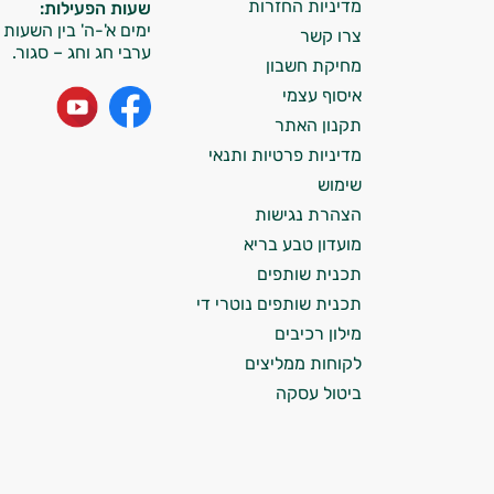
מדיניות החזרות
שעות הפעילות:
ימים א'-ה' בין השעות 09:00-15:00
צרו קשר
אני כאן כדי לעזור לך להתאים את תוספי
ערבי חג וחג – סגור.
מחיקת חשבון
התזונה ומוצרי הבריאות המדויקים למטרות
איסוף עצמי
ולמצב הגופני שלך, ולהסביר לך אילו רכיבים
עובדים יחד כדי למקסם תוצאות גם בחיי היום
תקנון האתר
יום וגם בתחום הכושר והספורט.
מדיניות פרטיות ותנאי
שימוש
המטרה שלי היא להתאים עבורך המלצות
הצהרת נגישות
אישיות מבוססות מדעית.
מועדון טבע בריא
זה הזמן להתחיל. איך אוכל לעזור?
תכנית שותפים
תכנית שותפים נוטרי די
מילון רכיבים
לקוחות ממליצים
ביטול עסקה