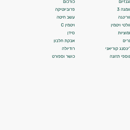
גנזיום
כורכום
ומגה 3
פרוביוטיקה
ורינגה
עשב חיטה
ולטי ויטמין
ויטמין C
מוציות
סידן
רים
אבקת חלבון
'ינסנג קוריאני
רודיולה
וספי תזונה
כושר וספורט