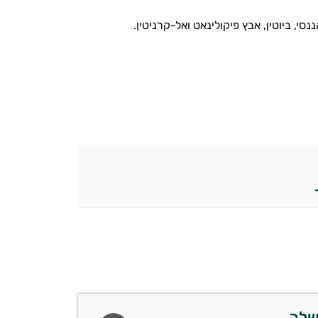
י, ביוטין, אבץ פיקולינאט ואל-קרניטין.
שלך