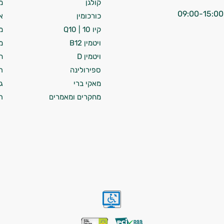
קולגן
מ
כורכומין
א
קיו 10 | Q10
מ
ויטמין B12
מ
ויטמין D
ח
ספירולינה
ת
מאקי ברי
ג
מחקרים ומאמרים
ת