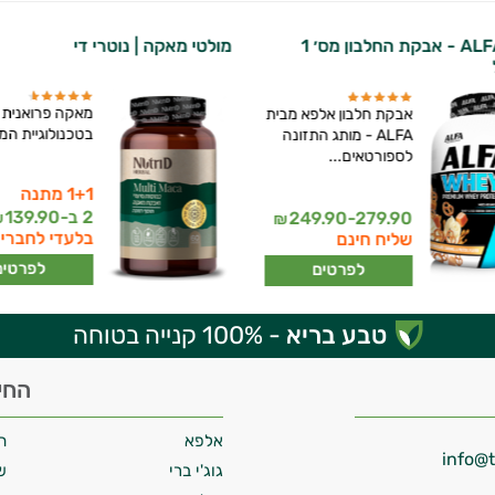
אלפא ALFA - אבקת החלבון מס׳ 1
מולטי מאקה | נוטרי די
מאקה פרואנית 
אבקת חלבון אלפא מבית
בטכנולוגיית המיצ
ALFA - מותג התזונה
לספורטאים...
1+1 מתנה
2 ב-
139.90
249.90-279.90
₪
₪
בלעדי לחברי 
שליח חינם
לפרטים
לפרטים
טבע בריא
- 100% קנייה בטוחה
החי
אלפא
ח
גוג'י ברי
ש