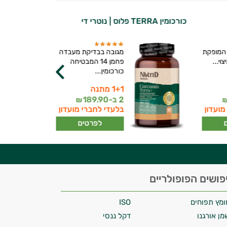
כורכומין TERRA פלוס | נוטרי די
מולטי ויטמין
המופקת
מגובה בבדיקת מעבדה
וי...
פחמן 14 המבטיחה
כורכומין...
1+1 מתנה
2 ב-
189.90
₪
מועדון
בלעדי לחברי מועדון
לפרטים
פושים הפופולריים
ומץ תפוחים
ISO
מן אורגנו
דקל ננסי